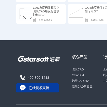
CAD角度标注教程之
CAD角度标注的
浩辰CAD角度标注快
如何修改？
捷键命令
2019-11-19
2019-11-18
核心产品
浩辰CAD
工
GstarBIM
制
400-800-1418
浩辰CAD 365
二
浩辰CAD看图王
在线技术支持