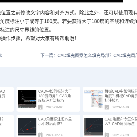
线位置之前修改文字内容和对齐方式。除此之外，还可以使用现
度标注小于或等于180度。若要获得大于180度的基线和连续
续标注的尺寸界线的位置。
的操作步骤，希望对大家有所帮助哦！
法
下一篇：CAD填充图案怎么填充局部？CAD填充局
AD
CAD中如何标注大于
机械CAD中如何标
角度
180度的角？CAD角
角度？机械CAD角
度标注方法技巧
标注技巧
2023-08-02
2023-04-19
画？
CAD角度标注怎么显
CAD角度命令怎么
程
示小数后两位？
入？CAD角度标注
2021-12-14
2021-07-29