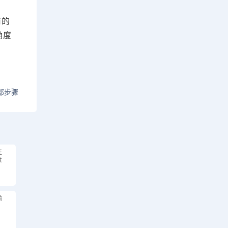
有的
角度
部步骤
注
度
输