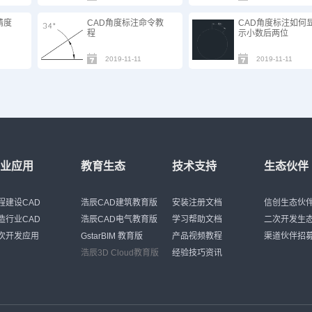
精度
CAD角度标注命令教
CAD角度标注如何
程
示小数后两位
2019-11-11
2019-11-11
行业应用
教育生态
技术支持
生态伙伴
程建设CAD
浩辰CAD建筑教育版
安装注册文档
信创生态伙
造行业CAD
浩辰CAD电气教育版
学习帮助文档
二次开发生
次开发应用
GstarBIM 教育版
产品视频教程
渠道伙伴招
浩辰3D Cloud教育版
经验技巧资讯