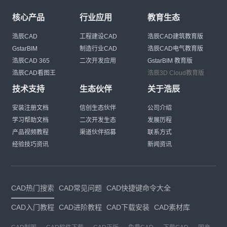
核心产品
行业应用
教育生态
浩辰CAD
工程建设CAD
浩辰CAD建筑教育版
GstarBIM
制造行业CAD
浩辰CAD电气教育版
浩辰CAD 365
二次开发应用
GstarBIM 教育版
浩辰CAD看图王
浩辰3D Cloud教育版
技术支持
生态伙伴
关于浩辰
安装注册文档
信创生态伙伴
公司介绍
学习帮助文档
二次开发生态
发展历程
产品视频教程
渠道伙伴招募
联系方式
经验技巧资讯
新闻资讯
CAD热门搜索
CAD常见问题
CAD快捷键命令大全
CAD入门教程
CAD进阶教程
CAD下载安装
CAD素材库