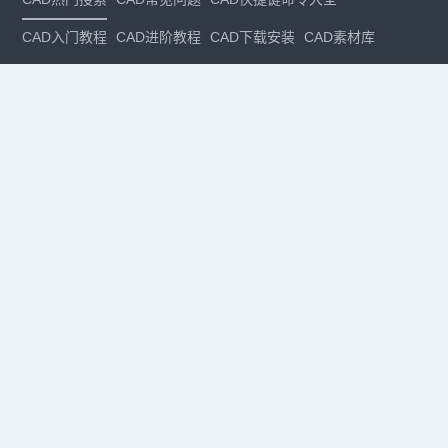
CAD入门教程
CAD进阶教程
CAD下载安装
CAD素材库
CAD制图
CAD软件下载
CAD正版
免费CAD
下载CAD
国产
CAD
建筑CAD
CAD设计
CAD教程
CAD安装
CAD是什么
CAD制图软件
CAD制图初学入门
CAD下载安装
CAD图纸下载
CAD注册
CAD官网
CAD绘图
dwg
dwg格式
关注我们
扫码关注公众号
每月领专属优惠
Copyright © 1992-
2026
苏州浩辰软件股份有限公司 版权所有
苏ICP备
12077906号-1
增值电信业务经营许可证：
苏B2-20210241
苏公网安备
32059002004222号
·
·
|
法律声明
隐私政策
数据安全与个人信息保护承诺
CAD
CAD软件