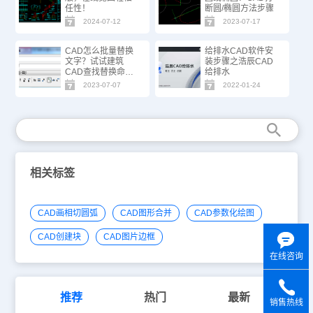
任性！
断圆/椭圆方法步骤
2024-07-12
2023-07-17
CAD怎么批量替换
给排水CAD软件安
文字？试试建筑
装步骤之浩辰CAD
CAD查找替换命
给排水
令！
2023-07-07
2022-01-24
相关标签
CAD画相切圆弧
CAD图形合并
CAD参数化绘图
CAD创建块
CAD图片边框
在线咨询
推荐
热门
最新
销售热线