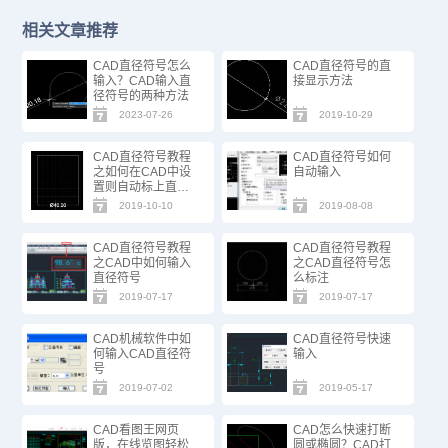
相关文章推荐
CAD直径符号怎么
CAD直径符号的直
输入？CAD输入直
接显示方法
径符号的两种方法
2023-07-26
2019-10-29
CAD直径符号教程
CAD直径符号如何
之如何在CAD中设
自动输入
置则自动标上直径
符号“Φ”
2019-10-10
2019-08-08
CAD直径符号教程
CAD直径符号教程
之CAD中如何输入
之CAD直径符号怎
直径符号
么标注
2019-07-17
2019-07-17
CAD机械软件中如
CAD直径符号快速
何输入CAD直径符
输入
号
2019-07-02
2019-05-17
CAD看图王网页
CAD怎么快速打断
版，在线览图轻松
圆或椭圆？CAD打