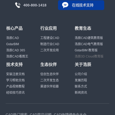
400-800-1418
在线技术支持
核心产品
行业应用
教育生态
浩辰CAD
工程建设CAD
浩辰CAD建筑教育版
GstarBIM
制造行业CAD
浩辰CAD电气教育版
浩辰CAD 365
二次开发应用
GstarBIM 教育版
浩辰CAD看图王
浩辰3D Cloud教育版
技术支持
生态伙伴
关于浩辰
安装注册文档
信创生态伙伴
公司介绍
学习帮助文档
二次开发生态
发展历程
产品视频教程
渠道伙伴招募
联系方式
经验技巧资讯
新闻资讯
CAD热门搜索
CAD常见问题
CAD快捷键命令大全