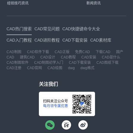
经验技巧资讯
新闻资讯
CAD热门搜索
CAD常见问题
CAD快捷键命令大全
CAD入门教程
CAD进阶教程
CAD下载安装
CAD素材库
CAD制图
CAD软件下载
CAD正版
免费CAD
下载CAD
国产
CAD
建筑CAD
CAD设计
CAD教程
CAD安装
CAD是什么
CAD制图软件
CAD制图初学入门
CAD下载安装
CAD图纸下载
CAD注册
CAD官网
CAD绘图
dwg
dwg格式
关注我们
扫码关注公众号
每月领专属优惠