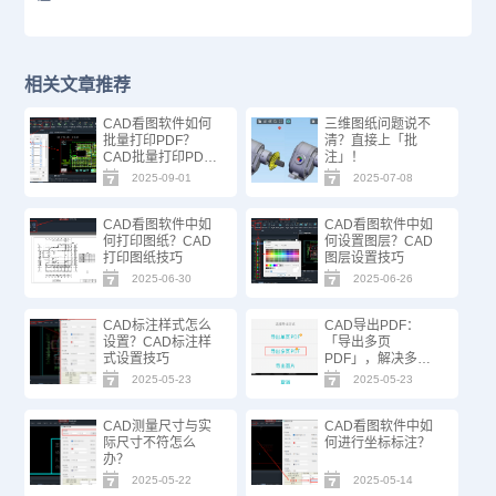
相关文章推荐
CAD看图软件如何
三维图纸问题说不
批量打印PDF？
清？直接上「批
CAD批量打印PDF
注」！
方法技巧！
2025-09-01
2025-07-08
CAD看图软件中如
CAD看图软件中如
何打印图纸？CAD
何设置图层？CAD
打印图纸技巧
图层设置技巧
2025-06-30
2025-06-26
CAD标注样式怎么
CAD导出PDF：
设置？CAD标注样
「导出多页
式设置技巧
PDF」，解决多图
框图纸分页难题！
2025-05-23
2025-05-23
CAD测量尺寸与实
CAD看图软件中如
际尺寸不符怎么
何进行坐标标注？
办？
2025-05-22
2025-05-14