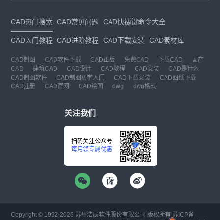
CAD热门搜索
CAD常见问题
CAD快捷键命令大全
CAD入门教程
CAD进阶教程
CAD下载安装
CAD素材库
CAD制图
CAD软件下载
CAD正版
免费CAD
下载CAD
国产
CAD
建筑CAD
CAD设计
CAD教程
CAD安装
CAD是什么
CAD制图软件
CAD制图初学入门
CAD下载安装
CAD图纸下载
CAD注册
CAD官网
CAD绘图
dwg
dwg格式
关注我们
扫码关注公众号
每月领专属优惠
Copyright © 1992-
2026
苏州浩辰软件股份有限公司 版权所有
苏ICP备