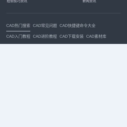
经验技巧资讯
新闻资讯
CAD热门搜索
CAD常见问题
CAD快捷键命令大全
CAD入门教程
CAD进阶教程
CAD下载安装
CAD素材库
CAD制图
CAD软件下载
CAD正版
免费CAD
下载CAD
国产
CAD
建筑CAD
CAD设计
CAD教程
CAD安装
CAD是什么
CAD制图软件
CAD制图初学入门
CAD下载安装
CAD图纸下载
CAD注册
CAD官网
CAD绘图
dwg
dwg格式
关注我们
扫码关注公众号
每月领专属优惠