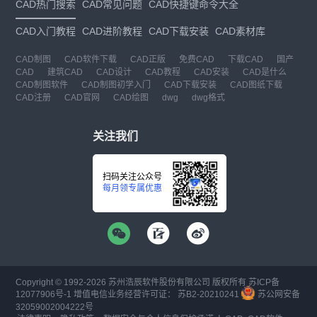
CAD热门搜索
CAD常见问题
CAD快捷键命令大全
CAD入门教程
CAD进阶教程
CAD下载安装
CAD素材库
CAD制图
CAD软件下载
CAD正版
免费CAD
下载CAD
国产
CAD
建筑CAD
CAD设计
CAD教程
CAD安装
CAD是什么
CAD制图软件
CAD制图初学入门
CAD下载安装
CAD图纸下载
CAD注册
CAD官网
CAD绘图
dwg
dwg格式
关注我们
扫码关注公众号
每月领专属优惠
Copyright © 1992-
2026
苏州浩辰软件股份有限公司 版权所有
苏ICP备
12077906号-1
增值电信业务经营许可证：
苏B2-20210241
苏公网安备
32059002004222号