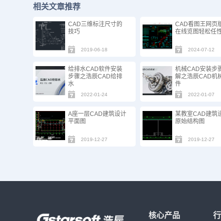
相关文章推荐
CAD三维标注尺寸的
CAD看图王网页
技巧
在线览图轻松任
2019-06-18
2024-07-12
给排水CAD软件安装
机械CAD安装步
步骤之浩辰CAD给排
解之浩辰CAD机
水
件
2022-01-24
2022-01-07
A座一层CAD建筑设计
某教室CAD建筑
平面图
原始结构图
2019-12-27
2019-12-27
核心产品