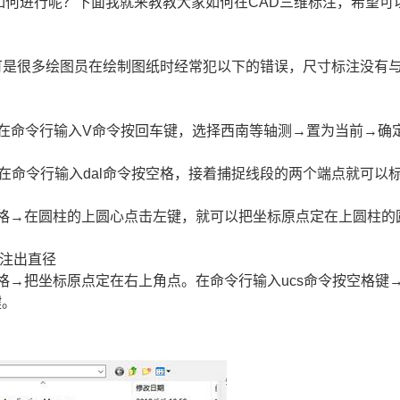
如何进行呢？下面我就来教教大家如何在CAD三维标注，希望可
可是很多绘图员在绘制图纸时经常犯以下的错误，尺寸标注没有
在命令行输入V命令按回车键，选择西南等轴测→置为当前→确
，在命令行输入dal命令按空格，接着捕捉线段的两个端点就可以
按空格→在圆柱的上圆心点击左键，就可以把坐标原点定在上圆柱的
标注出直径
空格→把坐标原点定在右上角点。在命令行输入ucs命令按空格键
键。