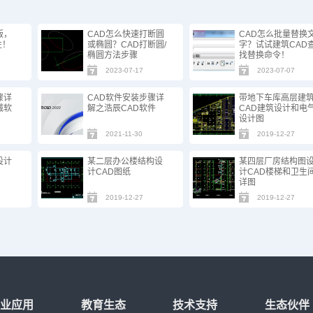
版，
CAD怎么快速打断圆
CAD怎么批量替换
性！
或椭圆？CAD打断圆/
字？试试建筑CAD
椭圆方法步骤
找替换命令！
2023-07-17
2023-07-07
骤详
CAD软件安装步骤详
带地下车库高层建
械软
解之浩辰CAD软件
CAD建筑设计和电
设计图
2021-11-30
2019-12-27
设计
某二层办公楼结构设
某四层厂房结构图
计CAD图纸
计CAD楼梯和卫生
详图
2019-12-27
2019-12-27
行业应用
教育生态
技术支持
生态伙伴