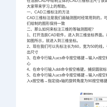
在浩辰
CAD
中绘制立体的
CAD三维
标注尺寸该
大家带来学习上的帮助。
一、CAD三维标注的方法
CAD三维标注是我们画轴测图时经常用到的，
们绘制的图形保持一致
二、那么如何来标注三维的等轴测图呢？
1、打开浩辰
CAD软件
，进入到三维坐标界面。
如图所示，就进入到三维坐标。
2、现在我们可以先标注长为60，宽为50的线
出尺寸
3、在命令行输入ucs命令按空格键→输入n
心
4、在命令行输入ddi命令按空格键，捕捉圆就
5、在命令行输入ucs命令按空格键→输入n按
入x按空格→指定绕x轴的旋转角度为90按空格