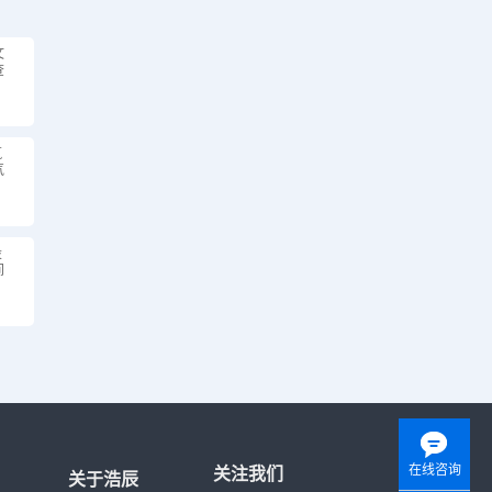
文
查
筑
气
设
间
在线咨询
关注我们
关于浩辰