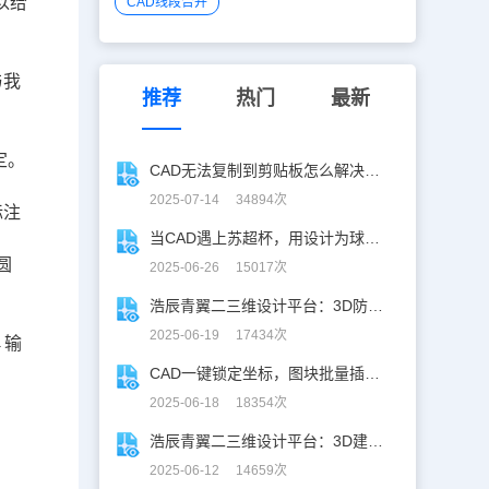
以给
CAD线段合并
与我
推荐
热门
最新
定。
CAD无法复制到剪贴板怎么解决？CAD复制失灵自救指南
2025-07-14 34894次
标注
当CAD遇上苏超杯，用设计为球赛打call！
圆
2025-06-26 15017次
浩辰青翼二三维设计平台：3D防滑设计更高效
2025-06-19 17434次
→输
CAD一键锁定坐标，图块批量插入快人N步！
2025-06-18 18354次
浩辰青翼二三维设计平台：3D建模重构工业美学
2025-06-12 14659次