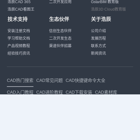
浩辰CAD 365
二次开发应用
GstarBIM 教育版
浩辰CAD看图王
浩辰3D Cloud教育版
技术支持
生态伙伴
关于浩辰
安装注册文档
信创生态伙伴
公司介绍
学习帮助文档
二次开发生态
发展历程
产品视频教程
渠道伙伴招募
联系方式
经验技巧资讯
新闻资讯
CAD热门搜索
CAD常见问题
CAD快捷键命令大全
CAD入门教程
CAD进阶教程
CAD下载安装
CAD素材库
CAD制图
CAD软件下载
CAD正版
免费CAD
下载CAD
国产
CAD
建筑CAD
CAD设计
CAD教程
CAD安装
CAD是什么
CAD制图软件
CAD制图初学入门
CAD下载安装
CAD图纸下载
CAD注册
CAD官网
CAD绘图
dwg
dwg格式
关注我们