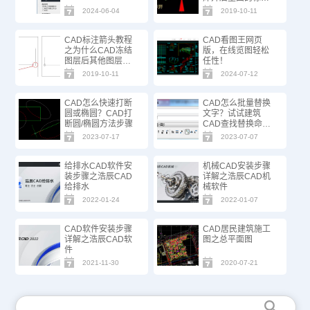
箭头变得很大
2024-06-04
2019-10-11
CAD标注箭头教程
CAD看图王网页
之为什么CAD冻结
版，在线览图轻松
图层后其他图层标
任性！
注箭头消失了
2019-10-11
2024-07-12
CAD怎么快速打断
CAD怎么批量替换
圆或椭圆？CAD打
文字？试试建筑
断圆/椭圆方法步骤
CAD查找替换命
令！
2023-07-17
2023-07-07
给排水CAD软件安
机械CAD安装步骤
装步骤之浩辰CAD
详解之浩辰CAD机
给排水
械软件
2022-01-24
2022-01-07
CAD软件安装步骤
CAD居民建筑施工
详解之浩辰CAD软
图之总平面图
件
2021-11-30
2020-07-21