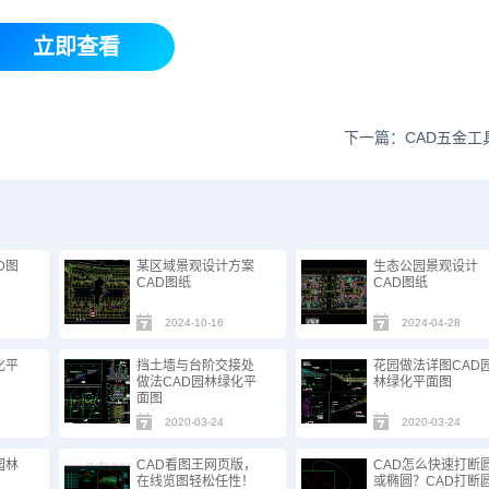
立即查看
下一篇：CAD五金工
D图
某区域景观设计方案
生态公园景观设计
CAD图纸
CAD图纸
2024-10-16
2024-04-28
化平
挡土墙与台阶交接处
花园做法详图CAD
做法CAD园林绿化平
林绿化平面图
面图
2020-03-24
2020-03-24
园林
CAD看图王网页版，
CAD怎么快速打断
在线览图轻松任性！
或椭圆？CAD打断圆