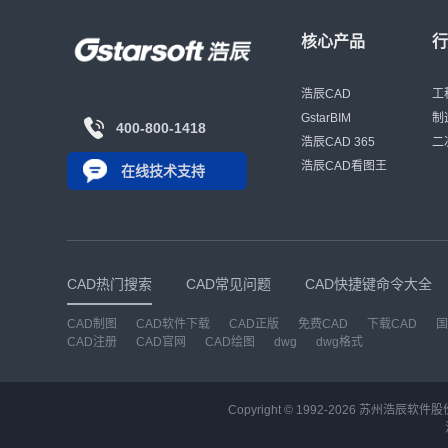
核心产品
浩辰CAD
工
GstarBIM
制
400-800-1418
浩辰CAD 365
二
浩辰CAD看图王
在线技术支持
CAD热门搜索
CAD常见问题
CAD快捷键命令大全
CAD制图
CAD软件下载
CAD正版
免费CAD
下载CAD
国
CAD注册
CAD官网
CAD绘图
dwg
dwg格式
Copyright © 1992-
2026
苏州浩辰软件股