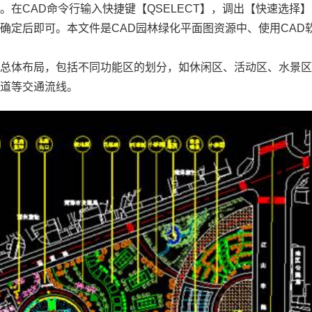
等。在
CAD命令
行输入快捷键【QSELECT】，调出【快速选择
确定后即可。本文件是CAD园林绿化平面图资源中、使用
CAD
的总体布局，包括不同功能区的划分，如休闲区、活动区、水景
坡道等交通流线。