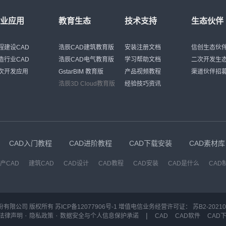
行业应用
教育生态
技术支持
生态伙伴
程建设CAD
浩辰CAD建筑教育版
安装注册文档
信创生态伙
造行业CAD
浩辰CAD电气教育版
学习帮助文档
二次开发生
次开发应用
GstarBIM 教育版
产品视频教程
渠道伙伴招
浩辰3D Cloud教育版
经验技巧资讯
CAD入门教程
CAD进阶教程
CAD下载安装
CAD素材库
产CAD
建筑CAD
CAD设计
CAD教程
CAD安装
CAD是什么
CAD
份有限公司 版权所有
苏ICP备12077906号-1
增值电信业务经营许可证：
苏B2-20210
·
·
|
法律声明
隐私政策
数据安全与个人信息保护承诺
CAD
CAD软件
CAD