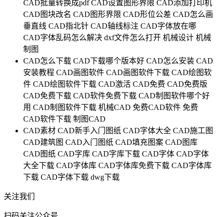
CAD批量转换成pdf
CAD设置图形界限
CAD添加打印机
CAD图块改名
CAD图形界限
CAD形位公差
CAD怎么画
垂直线
CAD指北针
CAD轴线标注
CAD字体放在哪
CAD字体乱码怎么解决
dxf文件怎么打开
机械设计
机械
制图
CAD怎么下载
CAD下载哪个版本好
CAD怎么安装
CAD
安装教程
CAD画图软件
CAD画图软件下载
CAD绘图软
件
CAD绘图软件下载
CAD激活
CAD免费
CAD免费版
CAD免费下载
CAD软件免费下载
CAD制图软件哪个好
用
CAD制图软件下载
机械CAD
免费CAD软件
免费
CAD软件下载
制图CAD
CAD素材
CAD新手入门图纸
CAD字体大全
CAD施工图
CAD建筑图
CAD入门图纸
CAD填充图案
CAD图库
CAD图纸
CAD字库
CAD字库下载
CAD字体
CAD字体
大全下载
CAD字体库
CAD字体库免费下载
CAD字体库
下载
CAD字体下载
dwg下载
关注我们
扫码关注公众号