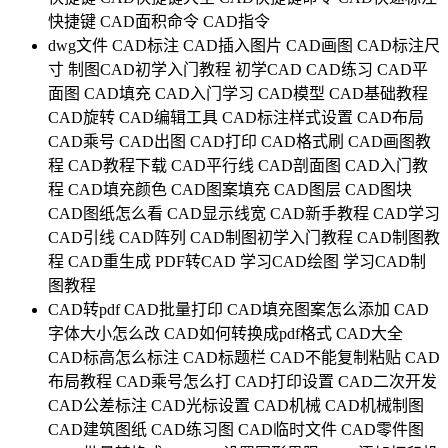
快捷键
CAD面积命令
CAD指令
dwg文件
CAD标注
CAD插入图片
CAD画图
CAD标注尺
寸
制图CAD初学入门教程
初学CAD
CAD练习
CAD平
面图
CAD填充
CAD入门学习
CAD模型
CAD基础教程
CAD旋转
CAD编辑工具
CAD标注样式设置
CAD布局
CAD乘号
CAD出图
CAD打印
CAD格式刷
CAD画图教
程
CAD教程下载
CAD平行线
CAD剖面图
CAD入门教
程
CAD填充颜色
CAD图案填充
CAD图层
CAD图块
CAD图纸怎么看
CAD显示线宽
CAD新手教程
CAD学习
CAD引线
CAD阵列
CAD制图初学入门教程
CAD制图教
程
CAD重生成
PDF转CAD
学习CAD绘图
学习CAD制
图教程
CAD转pdf
CAD批量打印
CAD填充图案怎么添加
CAD
字体大小怎么改
CAD如何转换成pdf格式
CAD大全
CAD标高怎么标注
CAD标题栏
CAD不能复制粘贴
CAD
布局教程
CAD乘号怎么打
CAD打印设置
CAD二次开发
CAD公差标注
CAD光标设置
CAD机械
CAD机械制图
CAD建筑图纸
CAD练习图
CAD临时文件
CAD零件图