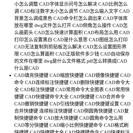
小怎么调整
CAD字体显示问号怎么解决
CAD比例怎么
调
CAD标注数字太小怎么调节
CAD怎么输入文字
CAD
背景怎么调成黑色
CAD命令栏怎么调出来
CAD字体库
放在哪里
dwg文件怎么打开
CAD倒角怎么操作
CAD怎
么画箭头
CAD怎么快速计算面积
CAD布局怎么用
CAD
打印怎么设置黑白
CAD是什么意思
CAD图纸怎么打印
CAD无法复制到剪贴板怎么解决
CAD怎么设置图形界
限
CAD怎么算面积
CAD正版软件多少钱
CAD自动保存
的文件在哪里
dwg是什么文件格式
pdf怎么转换成CAD
什么是CAD
CAD填充快捷键
CAD缩放快捷键
CAD镜像快捷键
CAD
命令
CAD连续标注快捷键
CAD删除快捷键
CAD命令大
全
CAD标注快捷键
CAD常用命令大全图表
CAD常用快
捷键
CAD快捷键命令大全
CAD快捷键
CAD合并命令
CAD撤销快捷键
CAD引线快捷键
CAD快捷键设置
CAD
合并快捷键
连续标注快捷键
CAD倒圆角快捷键
CAD复
制快捷键命令
CAD放大快捷键
CAD圆角命令怎么用
CAD等分快捷键
CAD缩小比例快捷键命令
CAD格式刷
快捷键
CAD快捷键大全
CAD快捷键命令
CAD快速标注