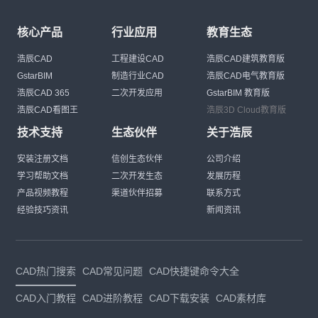
核心产品
行业应用
教育生态
浩辰CAD
工程建设CAD
浩辰CAD建筑教育版
GstarBIM
制造行业CAD
浩辰CAD电气教育版
浩辰CAD 365
二次开发应用
GstarBIM 教育版
浩辰CAD看图王
浩辰3D Cloud教育版
技术支持
生态伙伴
关于浩辰
安装注册文档
信创生态伙伴
公司介绍
学习帮助文档
二次开发生态
发展历程
产品视频教程
渠道伙伴招募
联系方式
经验技巧资讯
新闻资讯
CAD热门搜索
CAD常见问题
CAD快捷键命令大全
CAD入门教程
CAD进阶教程
CAD下载安装
CAD素材库