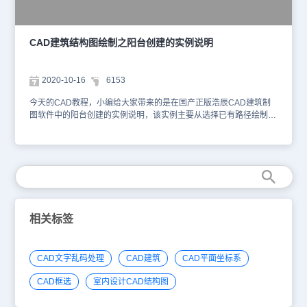
组合阳台。封闭阳台的带形窗分格参数默认是自动分窗格，每个窗格
宽度默认是 750，等分窗格为“否”，可以通过阳台特性栏修改。通过
以上的CAD教程，相信各位CAD制图初学入门的小伙伴对于使用浩
辰CAD建筑软件绘制封闭阳台已经掌握的差不多了，浩辰CAD建筑
CAD建筑结构图绘制之阳台创建的实例说明
软件是咱们国产CAD制图软件，有需要的可以到浩辰CAD下载中心
免费安装。
2020-10-16
6153
今天的CAD教程，小编给大家带来的是在国产正版浩辰CAD建筑制
图软件中的阳台创建的实例说明，该实例主要从选择已有路径绘制出
发来给各位CAD制图初学入门的小伙伴展示阳台的绘制，让我们一起
来看吧！浩辰CAD建筑软件选择已有路径绘制阳台方法：点取菜单命
令，在对话框修改阳台参数，单击选择已有路径图标后，命令行提
示：选择一曲线(LINE/ARC/PLINE):<退出> 取已有的一段路径曲线；
如果 PLINE 不封闭，则类似于直接绘制的情况，需要搜索沿着维护
结构的边界。选择所邻接的墙(或窗)柱: 回车或选取与阳台连接的墙或
窗；如果 PLINE 封闭，则要用户指出不创建栏板的部分线段，提
示：请点取接墙的边: 一一点取与墙边重合的边。 以上的内容，就是
相关标签
今天小编要给各位CAD制图初学入门的小伙伴展示的关于CAD建筑
结构图绘制中选择已有路径创建阳台的实例说明了，需要正版CAD制
图软件的小伙伴可以在浩辰CAD下载中心免费安装浩辰CAD建筑软
CAD文字乱码处理
CAD建筑
CAD平面坐标系
件哦！
CAD框选
室内设计CAD结构图