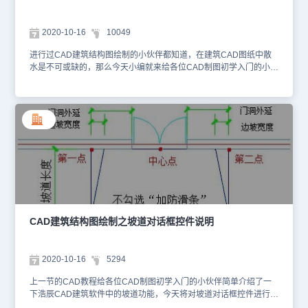
择构成一完整建筑物的所有墙体(或门窗、阳台): 全选墙体后按对话框
要求生成散水与勒脚、室内地面。在显示对话框中设置好参数，选择
第二个图标选择“任意绘制”生成，命令行提示：请点取散水起点<退
2020-10-16
10049
出>：给出散水路径的起点；直段下一点或 [弧段(A)]<结束>: 给出散
水路径第二点；指定方向：在路径对象要生成散水的一侧给点指示散
进行过CAD建筑结构图绘制的小伙伴都知道，在建筑CAD图纸中散
水生成方向；直段下一点或 [弧段(A)/回退(U)]<结束>：继续给点给出
水是不可或缺的，那么今天小编就来给各位CAD制图初学入门的小伙
散水路径下一点；直段下一点或 [弧段(A)/回退(U)/闭合(C)]：继续给
伴介绍一下咱们国产CAD软件——浩辰CAD建筑软件中的散水功
点给出散水路径下一点，回车结束； 3. 在显示对话框中设置好参
能。散水命令通过自动搜索外墙线绘制散水对象，可自动被凸窗、柱
数，选择第三个图标“选择已有路径生成”，命令行提示：请选择作为
子等对象裁剪，也可以通过勾选复选框或者对象编辑，使散水绕壁
散水路径的多段线或圆<退出>：选择有效的路径对象包括直线、多段
柱、绕落地阳台生成；阳台、台阶、坡道、柱子等对象自动遮挡散
线、弧和圆；指定方向：在路径对象要生成散水的一侧给点指示散水
水，位置移动后遮挡自动更新。建筑设计→楼梯其他→散水(SS)点取
生成方向，返回首行提示；请选择作为散水路径的多段线或圆<退出
菜单命令后，显示散水对话框如下图所示。 以上就是关于散水的简
>：回车结束；散水对话框控件的说明今天就给各位CAD制图初学入
单介绍了，更多关于散水的CAD教程大家可以在浩辰CAD下载中心
门的小伙伴介绍到这里了，如果想要继续进行CAD建筑结构图绘制的
免费安装一个正版的浩辰CAD建筑软件来跟着小编一起学习哦！
话，建议大家在浩辰CAD下载中心免费安装正版CAD软件来学习
哦！
CAD建筑结构图绘制之坡道对话框控件说明
2020-10-16
5294
上一节的CAD教程给各位CAD制图初学入门的小伙伴简单介绍了一
下浩辰CAD建筑软件中的坡道功能，今天将对坡道对话框控件进行一
个说明。坡道对话框的控件说明：对话框控件的参数意义如下图所