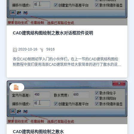
想要学习CAD制图软件的小伙伴不要忘记了去浩辰CAD下载中心免
费安装正版CAD软件哦！
CAD建筑结构图绘制之散水对话框控件说明
2020-10-16
5916
各位CAD制图初学入门的小伙伴们，在上一节的CAD建筑结构图绘
制教程中我们使用浩辰CAD建筑软件给大家简单的进行了散水的说
明，今天将针对散水对话框控件进行详细的说明。 散水对话框的控
件说明：[室内外高差] 键入本工程范围使用的室内外高差，默认为
450；[偏移外墙皮] 键入本工程外墙勒脚对外墙皮的偏移值；[散水宽
度] 键入新的散水宽度，默认为 600；[创建高差平台] 勾选复选框
后，在各房间中按零标高创建室内地面。[散水绕柱子/阳台/墙体造型]
勾选复选框后，散水绕过柱子、阳台、墙体造型创建，否则穿过这些
构件，请按设计实际要求勾选。[搜索自动生成] 搜索闭合外墙自动生
成散水对象，要求平面图事先执行【识别内外】命令，识别出外墙；
[任意绘制] 逐点给出散水路径基点，动态绘制散水对象，散水生成方
向由用户给出；[选择已有路径生成]选择已有的直线、多段线或圆作
为散水的路径生成散水对象，多段线不要求闭合；在显示对话框中设
置好参数，选择第一个图标进行“搜索自动生成”，命令行提示：请选
CAD建筑结构图绘制之散水