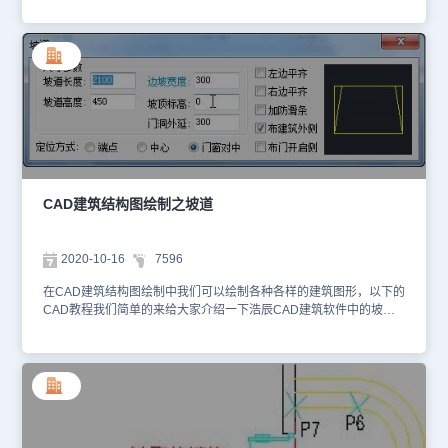
示： 在该对话框中输入修改坡道有关数据，单击“确定”按钮后命令提
示如下：点取位置或[转 90 度(A)/左右翻转(S)/上下翻转(D)/改转角
(R)/改基点(T)]<退出>: 系统即将坡道插入图中，其他选项设置与楼梯
类似。坡道共计有如下变化形式，插入点在坡道上边中点处： 以上
就是咱们国产CAD制图软件中关于坡道对话框的控件说明，在浩辰
CAD下载中心免费安装正版CAD软件，跟着小编一起学习更多CAD
建筑结构图绘制知识吧！
CAD建筑结构图绘制之坡道
2020-10-16
7596
在CAD建筑结构图绘制中我们可以绘制各种各样的建筑图形，以下的
CAD教程我们简单的来给大家介绍一下浩辰CAD建筑软件中的坡道
功能。坡道命令通过参数构造单跑的入口坡道，多跑、曲边与圆弧坡
道由各楼梯命令中“作为坡道”选项创建，坡道也可以遮挡之前绘制的
散水。建筑设计→楼梯其他→坡道(PD)点取菜单命令后，显示对话框
如下图所示： 以上就是关于坡道的简单介绍了，各位CAD制图初学
入门的小伙伴都了解了吗？更多关于CAD建筑结构图绘制的内容大家
可以在浩辰CAD下载中心免费安装正版CAD制图软件来跟着小编一
起操作哦！