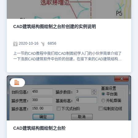
CAD建筑结构图绘制之台阶创建的实例说明
2020-10-16
6856
上一节的CAD教程中我们给CAD制图初学入门的小伙伴简单介绍了
一下浩辰CAD建筑软件中台阶的创建，在接下来的CAD建筑结构图
绘制教程中，我们将用实例来给大家进行展现。台阶创建的实例说
明：沿墙偏移绘制，以墙体为路径基线偏移给定宽度绘制，对话框设
置参数如下图： 命令行提示：第一点<退出>: 在起始边墙体相接处给
一点；第二点<退出>: 在结束边墙体相接处给一点；请选择邻接的墙
(或门窗): 选择台阶经过的所有墙体，回车开始绘制台阶。选择已有路
径绘制，即把已有的 PLINE 线定义为平台绘制，命令行提示：阶平
台轮廓线的起点或 [点取图中曲线(P)/点取参考点(R)]<退出>:P 选择一
曲线(LINE/ARC/PLINE): 选取图上已有的多段线或直线、圆弧；请点
取接墙的边:点取平台内侧不要踏步的边；......请点取接墙的边: 回车
结束，显示台阶对话框。3.任意绘制，默认定义一个区域作为平台绘
制，命令行提示： 台阶平台轮廓线的起点或 [点取图中曲线(P)/点取
参考点(R)]<退出>: 给点 P1 绘制台阶平台；直段下一点 [弧段(A)/回退
CAD建筑结构图绘制之台阶
(U)] <结束>: 直接点取各顶点绘制台阶平台 P2-P7；......直段下一点
[弧段(A)/回退(U)] <结束>: 回车结束绘制；请选择邻接的墙(或门窗)和