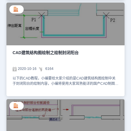
格宽度沿着带形窗自动划分窗格，回应“否”，在带形窗上不划分窗
格。[窗格宽度] 用户可以输入自己需要的窗格单元宽度，单元之间插
入窗格线。[等分窗格] 回应“是”，即等分窗格，命令会按输入的窗格
宽度为基数算出等分数进行等分，结果与窗格宽度接近，回应“否”，
即不等分窗格，命令会按输入的窗格宽度居中排列，将排列后的剩余
尺寸分到首末两个窗格。如下图所示，阳台长 5000，不等分则取中
间窗格 5 等分，首末两格宽为余数 625；等分则取最接近的等分数
714 进行 7 等分。 下图左边是封闭阳台带形窗分格的特性栏参数，
右边是对应的阳台在三维视图下的外观效果。 通过以上的CAD教
程，结合之前给大家介绍的内容，关于浩辰CAD建筑软件中的阳台功
CAD建筑结构图绘制之绘制封闭阳台
能就给CAD制图初学入门的小伙伴全部介绍完了，想要学习的小伙伴
现在可以去浩辰CAD下载中心免费下载安装正版CAD制图软件来跟
着一起操作呢。
2020-10-16
6164
以下的CAD教程，小编要给大家介绍的是CAD建筑结构图绘制中关
于封闭阳台的绘制内容，小编将使用大家耳熟能详的国产CAD制图软
件——浩辰CAD建筑软件来给大家介绍，赶紧来看吧！浩辰CAD建
筑软件阳台创建的实例说明：绘制封闭阳台点取菜单命令，在对话框
勾选“封闭阳台”，修改阳台参数加入出檐长度，命令行提示：阳台起
点<退出>: 在外墙的外皮给出阳台栏板起点 P1，沿着阳台长度方向阳
台末点拖动；阳台终点或 [翻转到另一侧(F)]：给出阳台终点位置
P2，阳台即可生成；阳台起点<退出>: 回车退出命令或者绘制其他阳
台。 注意：除了直接绘制阳台对象外，在对话框中定制零高度栏板
阳台，在上面接着绘制扶手栏杆和局部墙段，可以创建复杂的开放式