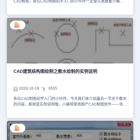
CAD教程，各位CAD制图初学入门的小伙伴一定要认真跟着小编学
习哦！散水的编辑 对象编辑：双击散水对象，进入对象编辑的命令
行选项进行编辑：选择[加顶点(A)/减顶点(D)/改夹角(S)/改宽度(W)/改
标高(E)]/<退出>：A 键入选项热键添加顶点，提示：点取新的顶点位
置： 在图上通过捕捉给出准确的新顶点位置，回车结束编辑。夹点
编辑：单击散水对象，激活夹点后如图所示，拖动夹点即可进行夹点
编辑，独立修改各段散水的宽度。特性编辑：单击 Ctrl+1 选择散水
对象，在特性栏中可以看到散水的顶点号与坐标的关系，通过单击顶
点栏的箭头可以识别当前顶点，改变坐标。 以上的CAD教程就是关
于散水编辑的内容了，之后我们将会给各位CAD制图初学入门小伙伴
介绍更多浩辰CAD建筑软件中的功能，想要学习的不要忘记去浩辰
CAD下载中心免费安装正版CAD制图软件哦！
CAD建筑结构图绘制之散水绘制的实例说明
2020-10-19
9555
各位CAD制图初学入门的小伙伴，今天我们来介绍最后一节关于散水
的内容，那就是实例说明哦，小编将使用国产CAD制图软件——浩辰
CAD建筑软件来给大家展示。散水绘制的实例说明：下图为对话框中
去除“散水绕阳台”和“散水绕柱子”、“散水绕墙体造型”复选框的实例，
散水穿过这些构件。 下图为对话框中勾选“散水绕阳台”、“散水绕墙
体造型”复选框的实例，散水穿过这些构件。 下图为散水任意绘制生
成的实例 下图为散水按已有路径生成的实例 通过以上的实例CAD教
程，相信各位CAD制图初学入门的小伙伴对于散水已经基本掌握了，