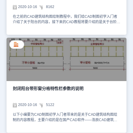
柱: 点取邻接墙在此共两段；请点取没有踏步的边: 虚线显示该边已
2020-10-16
8162
选，回车绘制台阶。关于台阶创建实例的CAD教程到这里也就结束
了，各位CAD制图初学入门的小伙伴都学会了吗？在咱们国产CAD
在之前的CAD建筑结构图绘制教程中，我们给CAD制图初学入门者
软件——浩辰CAD建筑软件中还有很多的这种小功能，大家可以在浩
介绍了关于阳台的内容，接下来的CAD教程将要介绍的是关于台阶的
辰CAD下载中心免费安装正版CAD制图软件来学习哦！
内容，使用的依然是我们大家熟悉的国产CAD制图软件——浩辰
CAD建筑软件。台阶命令直接绘制矩形单面台阶、矩形三面台阶、阴
角台阶、沿墙偏移等预定样式的台阶，或把预先绘制好的 PLINE 转
成台阶、直接绘制平台创建台阶，如平台不能由本命令创建，应下降
一个踏步高绘制下一级台阶作为平台；直台阶两侧需要单独补充
Line 线画出二维边界；台阶可以自动遮挡之前绘制的散水。建筑设
计→楼梯其他→台阶(TJ) 工具栏从左到右分别为绘制方式、楼梯类
型、基面定义三个区域，可组合成满足工程需要的各种台阶类型：绘
制方式包括：矩形单面台阶、矩形三面台阶、矩形阴角台阶、弧形台
阶、沿墙偏移绘制、选择已有路径绘制和任意绘制共 7 种绘制方式；
楼梯类型分为普通台阶与下沉式台阶两种，前者用于门口高于地坪的
情况，后者用于门口低于地坪的情况；基面定义可以是平台面和外轮
封闭阳台带形窗分格特性栏参数的说明
廓面两种，后者多用于下沉式台阶。台阶对话框的控件说明：对话框
控件的参数意义如下图所示： 台阶预定义的样式还包括下图所示类
型： 台阶对象编辑对话框如下图所示，双击台阶即可显示，在对话
2020-10-16
5122
框中修改台阶有关数据，点取“确定”更新台阶。 通过以上的CAD教
程，相信各位CAD制图初学入门的小伙伴对浩辰CAD建筑软件中的
以下小编要为CAD制图初学入门者带来的是关于CAD建筑结构图绘
台阶功能也有了一定的认识，如果想要学习的话赶紧去浩辰CAD下载
制的内容教程，主要介绍的是在国产CAD软件——浩辰CAD建筑软
中心安装正版CAD制图软件吧，因为下一届我们将给大家带来的是关
件中绘制阳台的时候封闭阳台带形窗分格特性栏参数的说明。封闭阳
于台阶的实例教程哦！
台带形窗分格特性栏参数的说明：[自动分窗格]回应“是”，按给出的窗