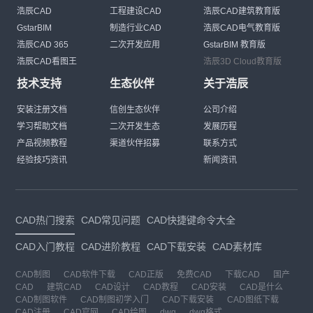
浩辰CAD
工程建设CAD
浩辰CAD建筑教育版
GstarBIM
制造行业CAD
浩辰CAD电气教育版
浩辰CAD 365
二次开发应用
GstarBIM 教育版
浩辰CAD看图王
浩辰3D Cloud教育版
技术支持
生态伙伴
关于浩辰
安装注册文档
信创生态伙伴
公司介绍
学习帮助文档
二次开发生态
发展历程
产品视频教程
渠道伙伴招募
联系方式
经验技巧资讯
新闻资讯
CAD热门搜索
CAD常见问题
CAD快捷键命令大全
CAD入门教程
CAD进阶教程
CAD下载安装
CAD素材库
CAD制图
CAD软件下载
CAD正版
免费CAD
下载CAD
国产
CAD
建筑CAD
CAD设计
CAD教程
CAD安装
CAD是什么
CAD制图软件
CAD制图初学入门
CAD下载安装
CAD图纸下载
CAD注册
CAD官网
CAD绘图
dwg
dwg格式