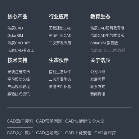
核心产品
行业应用
教育生态
浩辰CAD
工程建设CAD
浩辰CAD建筑教育版
GstarBIM
制造行业CAD
浩辰CAD电气教育版
浩辰CAD 365
二次开发应用
GstarBIM 教育版
浩辰CAD看图王
浩辰3D Cloud教育版
技术支持
生态伙伴
关于浩辰
安装注册文档
信创生态伙伴
公司介绍
学习帮助文档
二次开发生态
发展历程
产品视频教程
渠道伙伴招募
联系方式
经验技巧资讯
新闻资讯
CAD热门搜索
CAD常见问题
CAD快捷键命令大全
CAD入门教程
CAD进阶教程
CAD下载安装
CAD素材库