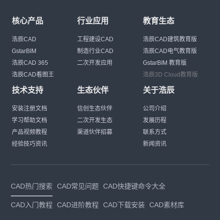
核心产品
行业应用
教育生态
浩辰CAD
工程建设CAD
浩辰CAD建筑教育版
GstarBIM
制造行业CAD
浩辰CAD电气教育版
浩辰CAD 365
二次开发应用
GstarBIM 教育版
浩辰CAD看图王
浩辰3D Cloud教育版
技术支持
生态伙伴
关于浩辰
安装注册文档
信创生态伙伴
公司介绍
学习帮助文档
二次开发生态
发展历程
产品视频教程
渠道伙伴招募
联系方式
经验技巧资讯
新闻资讯
CAD热门搜索
CAD常见问题
CAD快捷键命令大全
CAD入门教程
CAD进阶教程
CAD下载安装
CAD素材库