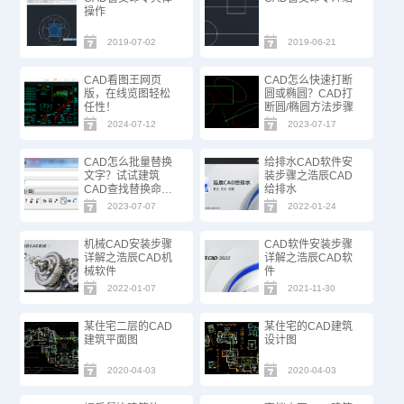
操作
2019-07-02
2019-06-21
CAD看图王网页
CAD怎么快速打断
版，在线览图轻松
圆或椭圆？CAD打
任性！
断圆/椭圆方法步骤
2024-07-12
2023-07-17
CAD怎么批量替换
给排水CAD软件安
文字？试试建筑
装步骤之浩辰CAD
CAD查找替换命
给排水
令！
2023-07-07
2022-01-24
机械CAD安装步骤
CAD软件安装步骤
详解之浩辰CAD机
详解之浩辰CAD软
械软件
件
2022-01-07
2021-11-30
某住宅二层的CAD
某住宅的CAD建筑
建筑平面图
设计图
2020-04-03
2020-04-03