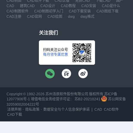
CAD制图
CAD软件下载
CAD正版
免费CAD
下载CAD
国产
CAD
建筑CAD
CAD设计
CAD教程
CAD安装
CAD是什么
CAD制图软件
CAD制图初学入门
CAD下载安装
CAD图纸下载
CAD注册
CAD官网
CAD绘图
dwg
dwg格式
关注我们
扫码关注公众号
每月领专属优惠
Copyright © 1992-
2026
苏州浩辰软件股份有限公司 版权所有
苏ICP备
12077906号-1
增值电信业务经营许可证：
苏B2-20210241
苏公网安备
32059002004222号
·
·
|
法律声明
隐私政策
数据安全与个人信息保护承诺
CAD
CAD软件
CAD下载