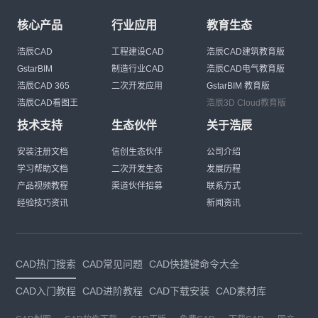
核心产品
行业应用
教育生态
浩辰CAD
工程建设CAD
浩辰CAD建筑教育版
GstarBIM
制造行业CAD
浩辰CAD电气教育版
浩辰CAD 365
二次开发应用
GstarBIM 教育版
浩辰CAD看图王
浩辰3D Cloud教育版
技术支持
生态伙伴
关于浩辰
安装注册文档
信创生态伙伴
公司介绍
学习帮助文档
二次开发生态
发展历程
产品视频教程
渠道伙伴招募
联系方式
经验技巧资讯
新闻资讯
CAD热门搜索
CAD常见问题
CAD快捷键命令大全
CAD入门教程
CAD进阶教程
CAD下载安装
CAD素材库