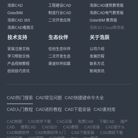
浩辰CAD
工程建设CAD
浩辰CAD建筑教育版
GstarBIM
制造行业CAD
浩辰CAD电气教育版
浩辰CAD 365
二次开发应用
GstarBIM 教育版
浩辰CAD看图王
浩辰3D Cloud教育版
技术支持
生态伙伴
关于浩辰
安装注册文档
信创生态伙伴
公司介绍
学习帮助文档
二次开发生态
发展历程
产品视频教程
渠道伙伴招募
联系方式
经验技巧资讯
新闻资讯
CAD热门搜索
CAD常见问题
CAD快捷键命令大全
CAD入门教程
CAD进阶教程
CAD下载安装
CAD素材库
CAD制图
CAD软件下载
CAD正版
免费CAD
下载CAD
国产
CAD
建筑CAD
CAD设计
CAD教程
CAD安装
CAD是什么
CAD制图软件
CAD制图初学入门
CAD下载安装
CAD图纸下载