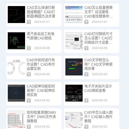
CAD怎么快速打断
CAD怎么批量替换
圆或椭圆？CAD打
文字？试试建筑
断圆/椭圆方法步骤
CAD查找替换命
令！
2023-07-17
2023-07-07
蒸汽食品加工机电
CAD打印图纸尺寸
气原理CAD图纸
怎么设置？CAD打
印图纸尺寸设置步
骤
2022-04-06
2022-04-06
CAD中如何进行布
CAD文字刷怎么
尔运算？CAD布尔
用？CAD文字刷使
运算实例
用步骤
2022-04-06
2022-04-02
CAD延伸功能如何
电子开关贴片设计
使用？CAD延伸应
CAD图纸查看
用实例
2022-04-02
2022-04-02
如何批量清理DWG
CAD中怎么插入图
文件？DWG文件清
片？CAD插入图片
理教程
教程
2022-04-01
2022-04-01