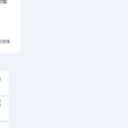
功能
形倒角
教
辰
具