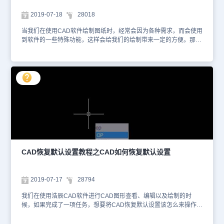
2019-07-18
28018
当我们在使用CAD软件绘制图纸时，经常会因为各种需求，而会使用
到软件的一些特殊功能，这样会给我们的绘制带来一定的方便。那在
浩辰CAD软件中如何恢复默认设置呢？今天就为大家简单介绍下。
CAD软件中恢复默认设置的方法：我们在命令行中输入“op”进入选项
面板，也可以在最上面的工具栏“工具”下拉菜单中选择“选项”进入选
项面板。 然后点击“配置”中的“重置”，点击确认就可以恢复默认设
置。 以上就是在浩辰CAD软件中，当我们需要在CAD软件中恢复默
认设置时，具体的操作方法，可以参考上述内容。今天就介绍这么多
了。安装浩辰CAD软件试试吧。更多CAD教程技巧，可关注浩辰
CAD官网进行查看。
CAD恢复默认设置教程之CAD如何恢复默认设置
2019-07-17
28794
我们在使用浩辰CAD软件进行CAD图形查看、编辑以及绘制的时
候，如果完成了一项任务，想要将CAD恢复默认设置该怎么来操作
呢？ CAD恢复默认设置方法步骤 我们在命令行中输入“op”进入选项
面板，也可以在最上面的工具栏“工具”下拉菜单中选择“选项”进入选