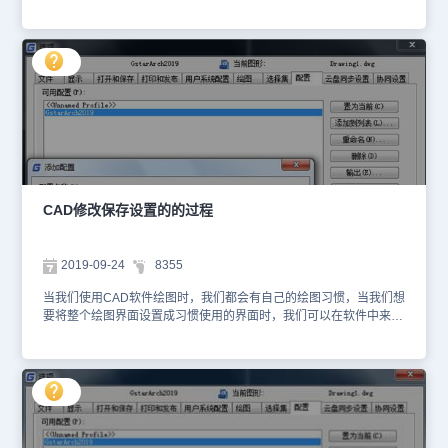
然如果能够找到具体原因并通过修改某项设置来解决问题是最好的，
但是找不到问题根源的话，又该怎么办呢？这时候便可以考虑将CAD
恢复默认设置，下面和小编一起来看看吧！CAD重置配置步骤： 启
动浩辰CAD，在命令行输入命令快捷键：OP，点击回车键确定，便
可调出【选项】对话框，在其中点击切换至【配置】选项卡，点击
【重置】按钮。如下图所示： 此时会弹出提示框：“您要重置正在使
用的配置，这将重置GstarCAD的状态。是否继续？”点击【是】。如
下图所示： CAD重置配置也是不得已而为之的处理方法，如果在
CAD中根据自己的需要修改了很多设置，重置后需要重新再设置一
遍。所以最重要的是要避免出现这样的问题，首先不要随意修改自己
不了解的设置，不随意加载来历不明的插件；其次，将配置、快捷
键、界面文件等自己定制过的设置或文件备份一下，出现问题后可以
CAD修改保存设置的的过程
轻松恢复到自己需要的状态。关于将浩辰CAD恢复默认设置的操作技
巧就先给大家介绍到这里了，更多CAD实用技巧小编会在后续的
CAD教程文章中给大家分享，对此感兴趣的设计师小伙伴们一定要持
2019-09-24
8355
续关注浩辰CAD官网教程专区哦！
当我们使用CAD软件绘图时，我们都会有自己的绘图习惯，当我们想
要将整个绘图界面设置成习惯使用的界面时，我们可以在软件中来完
成，当我们设置好后，CAD修改保存设置的操作过程是怎样的呢？
CAD修改保存设置的的过程： CAD默认的配置使用的是黑色的背景
色，下面我们尝试添加一套使用白色背景色的配置。 输入OP，回
车，打开选项对话框，切换到配置选项卡，单击“添加到列表”按钮，
在添加配置对话框中给配置取名为“白色背景”，如果需要还可以添加
说明文字，如下图所示。 单击“应用并关闭”按钮，关闭添加配置对
话框，完成配置的添加。 选择“白色背景”配置，单击“置为当前”按