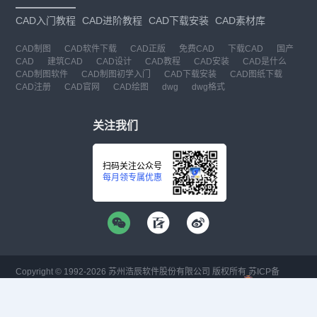
CAD入门教程
CAD进阶教程
CAD下载安装
CAD素材库
CAD制图
CAD软件下载
CAD正版
免费CAD
下载CAD
国产
CAD
建筑CAD
CAD设计
CAD教程
CAD安装
CAD是什么
CAD制图软件
CAD制图初学入门
CAD下载安装
CAD图纸下载
CAD注册
CAD官网
CAD绘图
dwg
dwg格式
关注我们
扫码关注公众号
每月领专属优惠
Copyright © 1992-
2026
苏州浩辰软件股份有限公司 版权所有
苏ICP备
12077906号-1
增值电信业务经营许可证：
苏B2-20210241
苏公网安备
32059002004222号
·
·
|
法律声明
隐私政策
数据安全与个人信息保护承诺
CAD
CAD软件