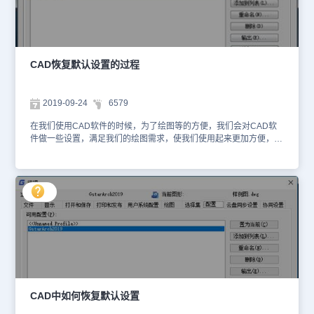
钮，将白色背景作为当前使用的配置。 切换到显示选项卡，单击
“颜色”按钮，将二维空间背景颜色设置为白色，如图所示。 单击
“应用并关闭”按钮，完成背景颜色的设置。因为在这个练习中我们只
修改背景颜色，因此这个配置就已经完成，如下图所示。 切换到
配置选项卡，选中“未命名配置”，单击置为当前按钮，就可以恢复默
CAD恢复默认设置的过程
认的黑色背景，选中“白色背景”，单击置为当前按钮，就可以将背景
切换成白色。 当然配置中还可以保存很多其他的设置，比如说默
认路径的设置、十字光标长度、选择的选项等等，当我们设置完选项
2019-09-24
6579
后单击“应用”按钮或者单击确定按钮关闭选项对话框的时候，这些选
项就会保存到当前配置中。 以上就是在CAD绘图软件中，当我们想
在我们使用CAD软件的时候，为了绘图等的方便，我们会对CAD软
要将设置好的软件相关内容保存下来的时候，可以参考上述CAD修改
件做一些设置，满足我们的绘图需求，使我们使用起来更加方便，当
保存设置的操作过程。今天就介绍这么多了。安装浩辰CAD软件试试
我们想要将设置后的项，在软件中将CAD恢复默认设置状态下，我们
吧。更多CAD教程技巧，可关注浩辰CAD官网进行查看。
该如何操作？ CAD恢复默认设置的过程： 恢复默认配置 当CAD出
现一些问题，例如双击文字无法编辑，我们不知道是修改了什么设置
的时候，我们就可以尝试恢复CAD的默认配置，操作很简单： 输
入OP，回车，打开选项对话框，切换到“配置”选项卡，单击“重置”按
钮即可。 以上就是在CAD绘图软件中，我们不仅可以设置CAD软件
的相关内容使其满足我们的需求，而且当我们想要将CAD恢复默认设
置的时候，同样可以。今天就介绍这么多了。安装浩辰CAD软件试试
吧。更多CAD教程技巧，可关注浩辰CAD官网进行查看。
CAD中如何恢复默认设置