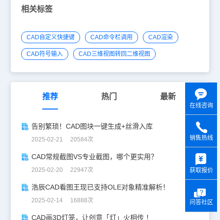
相关标签
CAD自定义快捷键
CAD命令栏调用
CAD渲染
CAD符号输入
CAD三维视图转回二维视图
推荐
热门
最新
在线咨询
告别繁琐！CAD图块一键生成+丝滑入库
销售热线
2025-02-21 20584次
y
CAD常规截图VS专业截图，哪个更实用？
2025-02-20 22947次
获取报价
浩辰CAD看图王现已支持OLE对象精准解析！
2025-02-14 16888次
问答社区
CAD画3D灯笼，让创意「灯」火相传 ！