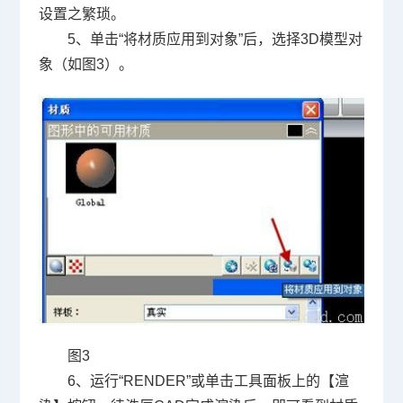
设置之繁琐。
5
、单击“将材质应用到对象”后，选择
3D
模型对
象（如图
3
）。
图
3
6
、运行“
RENDER
”或单击工具面板上的【渲