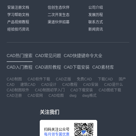
安装注册文档
信创生态伙伴
公司介绍
学习帮助文档
二次开发生态
发展历程
产品视频教程
渠道伙伴招募
联系方式
经验技巧资讯
新闻资讯
CAD热门搜索
CAD常见问题
CAD快捷键命令大全
CAD入门教程
CAD进阶教程
CAD下载安装
CAD素材库
CAD制图
CAD软件下载
CAD正版
免费CAD
下载CAD
国产
CAD
建筑CAD
CAD设计
CAD教程
CAD安装
CAD是什么
CAD制图软件
CAD制图初学入门
CAD下载安装
CAD图纸下载
CAD注册
CAD官网
CAD绘图
dwg
dwg格式
关注我们
扫码关注公众号
每月领专属优惠