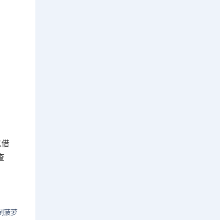
以借
查
制菠萝