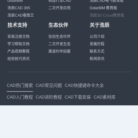
GstarBIM
制造行业CAD
浩辰CAD电气教育版
浩辰CAD 365
二次开发应用
GstarBIM 教育版
浩辰CAD看图王
浩辰3D Cloud教育版
技术支持
生态伙伴
关于浩辰
安装注册文档
信创生态伙伴
公司介绍
学习帮助文档
二次开发生态
发展历程
产品视频教程
渠道伙伴招募
联系方式
经验技巧资讯
新闻资讯
CAD热门搜索
CAD常见问题
CAD快捷键命令大全
CAD入门教程
CAD进阶教程
CAD下载安装
CAD素材库
CAD制图
CAD软件下载
CAD正版
免费CAD
下载CAD
国产
CAD
建筑CAD
CAD设计
CAD教程
CAD安装
CAD是什么
CAD制图软件
CAD制图初学入门
CAD下载安装
CAD图纸下载
CAD注册
CAD官网
CAD绘图
dwg
dwg格式