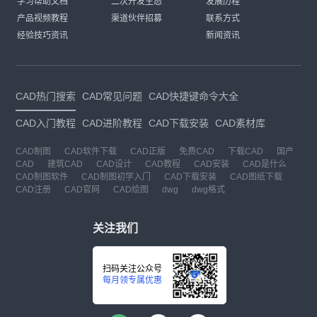
学习帮助文档
二次开发生态
发展历程
产品视频教程
渠道伙伴招募
联系方式
经验技巧资讯
新闻资讯
CAD热门搜索
CAD常见问题
CAD快捷键命令大全
CAD入门教程
CAD进阶教程
CAD下载安装
CAD素材库
CAD制图
CAD软件下载
CAD正版
免费CAD
下载CAD
国产
CAD
建筑CAD
CAD设计
CAD教程
CAD安装
CAD是什么
CAD制图软件
CAD制图初学入门
CAD下载安装
CAD图纸下载
CAD注册
CAD官网
CAD绘图
dwg
dwg格式
关注我们
扫码关注公众号
每月领专属优惠