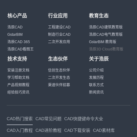
核心产品
行业应用
教育生态
浩辰CAD
工程建设CAD
浩辰CAD建筑教育版
GstarBIM
制造行业CAD
浩辰CAD电气教育版
浩辰CAD 365
二次开发应用
GstarBIM 教育版
浩辰CAD看图王
浩辰3D Cloud教育版
技术支持
生态伙伴
关于浩辰
安装注册文档
信创生态伙伴
公司介绍
学习帮助文档
二次开发生态
发展历程
产品视频教程
渠道伙伴招募
联系方式
经验技巧资讯
新闻资讯
CAD热门搜索
CAD常见问题
CAD快捷键命令大全
CAD入门教程
CAD进阶教程
CAD下载安装
CAD素材库