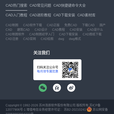
CAD热门搜索
CAD常见问题
CAD快捷键命令大全
CAD入门教程
CAD进阶教程
CAD下载安装
CAD素材库
CAD制图
CAD软件下载
CAD正版
免费CAD
下载CAD
国产
CAD
建筑CAD
CAD设计
CAD教程
CAD安装
CAD是什么
CAD制图软件
CAD制图初学入门
CAD下载安装
CAD图纸下载
CAD注册
CAD官网
CAD绘图
dwg
dwg格式
关注我们
扫码关注公众号
每月领专属优惠
Copyright © 1992-
2026
苏州浩辰软件股份有限公司 版权所有
苏ICP备
12077906号-1
增值电信业务经营许可证：
苏B2-20210241
苏公网安备