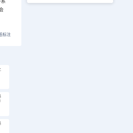
一系
会
纸标注
之
基
的
基