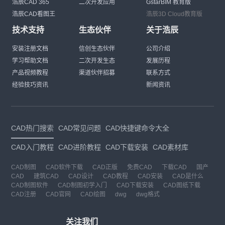
浩辰CAD 365
二次开发应用
GstarBIM 教育版
浩辰CAD看图王
浩辰3D Cloud教育版
技术支持
生态伙伴
关于浩辰
安装注册文档
信创生态伙伴
公司介绍
学习帮助文档
二次开发生态
发展历程
产品视频教程
渠道伙伴招募
联系方式
经验技巧资讯
新闻资讯
CAD热门搜索
CAD常见问题
CAD快捷键命令大全
CAD入门教程
CAD进阶教程
CAD下载安装
CAD素材库
CAD制图
CAD软件下载
CAD正版
免费CAD
下载CAD
国产
CAD
建筑CAD
CAD设计
CAD教程
CAD安装
CAD是什么
CAD制图软件
CAD制图初学入门
CAD下载安装
CAD图纸下载
CAD注册
CAD官网
CAD绘图
dwg
dwg格式
关注我们