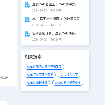
浩辰CAD看图王：CAD文字大小调整指南
2024-06-25 18600次
2D工程图与3D模型如何数据关联？一招搞定！
2024-06-21 14661次
告别繁琐计算，浩辰CAD快速计算工具助你一臂之力！
2024-06-20 26014次
相关搜索
CAD圆弧怎么画半径和弧度
CAD字体库放在哪里
CAD插入文字
何还原
CAD圆角快捷键
CAD对齐快捷键命令
比