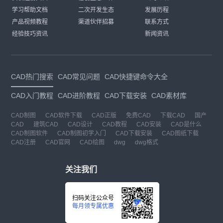
学习帮助文档
二次开发生态
发展历程
产品视频教程
渠道伙伴招募
联系方式
经验技巧资讯
新闻资讯
CAD热门搜索
CAD常见问题
CAD快捷键命令大全
CAD入门教程
CAD进阶教程
CAD下载安装
CAD素材库
CAD制图
CAD软件下载
CAD正版
免费CAD
下载CAD
国产
CAD
建筑CAD
CAD设计
CAD教程
CAD安装
CAD是什么
CAD制图软件
CAD制图初学入门
CAD下载安装
CAD图纸下载
CAD注册
CAD官网
CAD绘图
dwg
dwg格式
关注我们
扫码关注公众号
每月领专属优惠