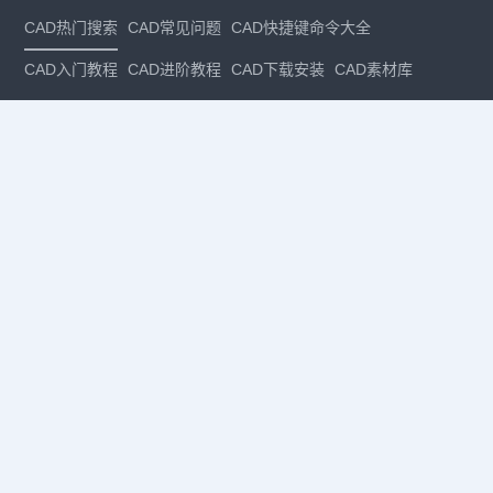
CAD热门搜索
CAD常见问题
CAD快捷键命令大全
CAD入门教程
CAD进阶教程
CAD下载安装
CAD素材库
CAD制图
CAD软件下载
CAD正版
免费CAD
下载CAD
国产
CAD
建筑CAD
CAD设计
CAD教程
CAD安装
CAD是什么
CAD制图软件
CAD制图初学入门
CAD下载安装
CAD图纸下载
CAD注册
CAD官网
CAD绘图
dwg
dwg格式
关注我们
扫码关注公众号
每月领专属优惠
Copyright © 1992-
2026
苏州浩辰软件股份有限公司 版权所有
苏ICP备
12077906号-1
增值电信业务经营许可证：
苏B2-20210241
苏公网安备