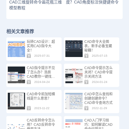
CAD三维旋转命令画花瓶三维
度？CAD角度标注快捷键命令
模型教程
相关文章推荐
玩转CAD设计：超
CAD命令大全图
实用CAD指令大
表，新手必备宝藏
全！
秘籍！
2025-07-31
2025-07-15
CAD指令提示不见
CAD命令提示怎么
了怎么办？浩辰
关闭？CAD命令提
CAD教你一键找
示关闭方法
回！
2024-04-24
2024-01-24
CAD命令前加短横
CAD中怎么查找和
线是什么意思？
创建创建命令？
CAD命令查询方式
2023-11-22
2022-11-29
CAD反转命令怎么
CAD入门学习技
用？CAD反转命令
巧：如何解读CAD