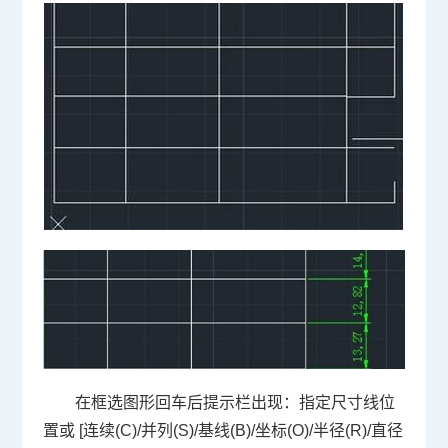
在框选图形回车后提示栏出现：指定尺寸线位
置或
[
连续
(C)/
并列
(S)/
基线
(B)/
坐标
(O)/
半径
(R)/
直径