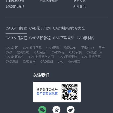
产品视频教程
渠道伙伴招募
联系方式
经验技巧资讯
新闻资讯
CAD热门搜索
CAD常见问题
CAD快捷键命令大全
CAD入门教程
CAD进阶教程
CAD下载安装
CAD素材库
CAD制图
CAD软件下载
CAD正版
免费CAD
下载CAD
国产
CAD
建筑CAD
CAD设计
CAD教程
CAD安装
CAD是什么
CAD制图软件
CAD制图初学入门
CAD下载安装
CAD图纸下载
CAD注册
CAD官网
CAD绘图
dwg
dwg格式
关注我们
扫码关注公众号
每月领专属优惠