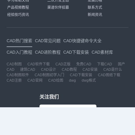
学习帮助文档
二次开发生态
发展历程
产品视频教程
渠道伙伴招募
联系方式
经验技巧资讯
新闻资讯
CAD热门搜索
CAD常见问题
CAD快捷键命令大全
CAD入门教程
CAD进阶教程
CAD下载安装
CAD素材库
CAD制图
CAD软件下载
CAD正版
免费CAD
下载CAD
国产
CAD
建筑CAD
CAD设计
CAD教程
CAD安装
CAD是什么
CAD制图软件
CAD制图初学入门
CAD下载安装
CAD图纸下载
CAD注册
CAD官网
CAD绘图
dwg
dwg格式
关注我们
扫码关注公众号
每月领专属优惠