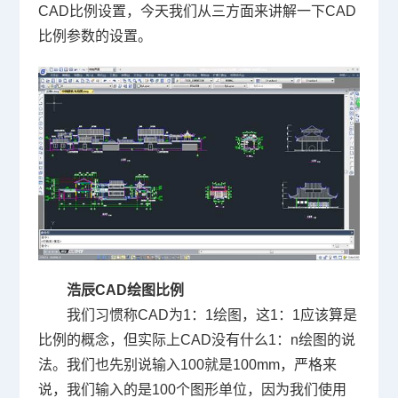
CAD
比例设置，今天我们从三方面来讲解一下
CAD
比例参数的设置。
浩辰
CAD
绘图比例
我们习惯称
CAD
为
1
：
1
绘图，这
1
：
1
应该算是
比例的概念，但实际上
CAD
没有什么
1
：
n
绘图的说
法。我们也先别说输入
100
就是
100mm
，严格来
说，我们输入的是
100
个图形单位，因为我们使用