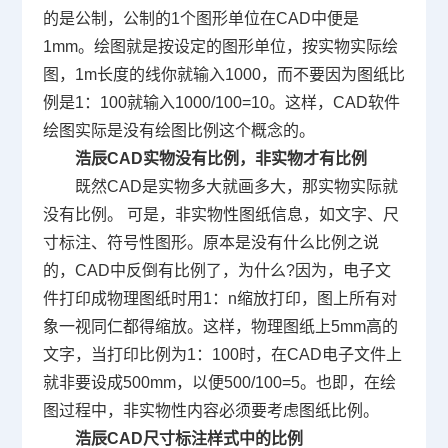
的是公制，公制的
1
个图形单位在
CAD
中便是
1mm
。绘图就是按设定的图形单位，按实物实际绘
图，
1m
长度的线你就输入
1000
，而不要因为图纸比
例是
1
：
100
就输入
1000/100=10
。这样，
CAD
软件
绘图实际是没有绘图比例这个概念的。
浩辰
CAD
实物没有比例，非实物才有比例
既然
CAD
是实物多大就画多大，那实物实际就
没有比例。 可是，非实物性图纸信息，如文字、尺
寸标注、符号性图形。原本是没有什么比例之说
的，
CAD
中反倒有比例了，为什么
?
因为，电子文
件打印成物理图纸时用
1
：
n
缩放打印，图上所有对
象一视同仁都得缩放。这样，物理图纸上
5mm
高的
文字，当打印比例为
1
：
100
时，在
CAD
电子文件上
就非要设成
500mm
，以便
500/100=5
。也即，在绘
图过程中，非实物性内容必须要考虑图纸比例。
浩辰
CAD
尺寸标注样式中的比例