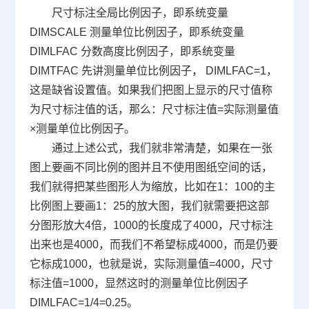
尺寸标注全局比例因子，即系统变量
DIMSCALE
测量单位比例因子，即系统变量
DIMLFAC
分数高度比例因子，即系统变量
DIMTFAC
先讲测量单位比例因子，
DIMLFAC=1
，
这是缺省设置值。如果我们把图上显示的尺寸值称
为尺寸标注值的话，那么：尺寸标注值
=
实际测量值
×测量单位比例因子。
通过上述公式，我们就非常清楚，如果在一张
图上要画不同比例的图并且不使用图纸空间的话，
我们就得把某些图形人为缩放，比如在
1
：
100
的主
比例图上要画
1
：
25
的放大图，我们就需要把这部
分图形放大
4
倍，
1000
的长度成了
4000
，尺寸标注
出来也是
4000
，而我们不希望标成
4000
，而是仍要
它标成
1000
，也就是说，实际测量值
=4000
，尺寸
标注值
=1000
，显然这时的测量单位比例因子
DIMLFAC=1/4=0.25
。