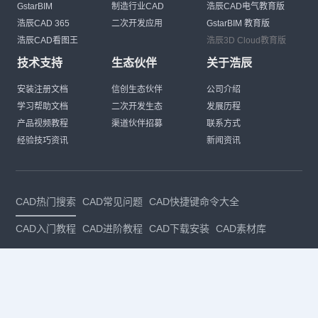
GstarBIM
制造行业CAD
浩辰CAD电气教育版
浩辰CAD 365
二次开发应用
GstarBIM 教育版
浩辰CAD看图王
浩辰3D Cloud教育版
技术支持
生态伙伴
关于浩辰
安装注册文档
信创生态伙伴
公司介绍
学习帮助文档
二次开发生态
发展历程
产品视频教程
渠道伙伴招募
联系方式
经验技巧资讯
新闻资讯
CAD热门搜索
CAD常见问题
CAD快捷键命令大全
CAD入门教程
CAD进阶教程
CAD下载安装
CAD素材库
CAD制图
CAD软件下载
CAD正版
免费CAD
下载CAD
国产
CAD
建筑CAD
CAD设计
CAD教程
CAD安装
CAD是什么
CAD制图软件
CAD制图初学入门
CAD下载安装
CAD图纸下载
CAD注册
CAD官网
CAD绘图
dwg
dwg格式