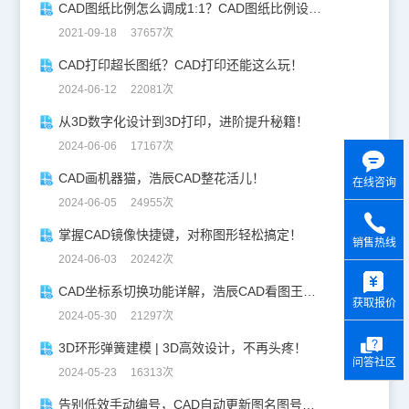
CAD图纸比例怎么调成1:1？CAD图纸比例设置教程
2021-09-18 37657次
CAD打印超长图纸？CAD打印还能这么玩！
2024-06-12 22081次
从3D数字化设计到3D打印，进阶提升秘籍！
2024-06-06 17167次
CAD画机器猫，浩辰CAD整花活儿！
在线咨询
2024-06-05 24955次
掌握CAD镜像快捷键，对称图形轻松搞定！
销售热线
2024-06-03 20242次
y
CAD坐标系切换功能详解，浩辰CAD看图王让设计更自由！
获取报价
2024-05-30 21297次
3D环形弹簧建模 | 3D高效设计，不再头疼！
问答社区
2024-05-23 16313次
告别低效手动编号，CAD自动更新图名图号轻松搞定！