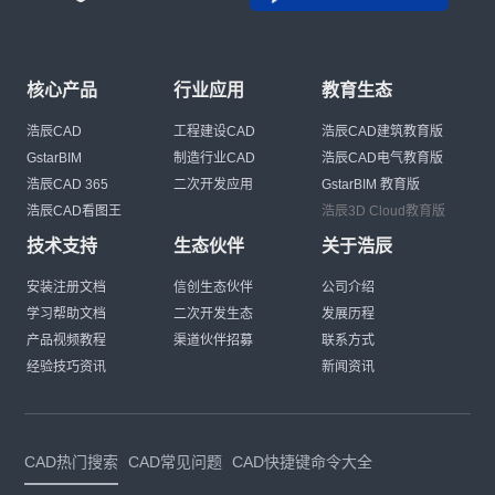
核心产品
行业应用
教育生态
浩辰CAD
工程建设CAD
浩辰CAD建筑教育版
GstarBIM
制造行业CAD
浩辰CAD电气教育版
浩辰CAD 365
二次开发应用
GstarBIM 教育版
浩辰CAD看图王
浩辰3D Cloud教育版
技术支持
生态伙伴
关于浩辰
安装注册文档
信创生态伙伴
公司介绍
学习帮助文档
二次开发生态
发展历程
产品视频教程
渠道伙伴招募
联系方式
经验技巧资讯
新闻资讯
CAD热门搜索
CAD常见问题
CAD快捷键命令大全