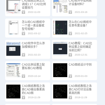
CAD图纸比例怎么
CAD软件中如何统
调成1:1？CAD比例
计设备材料？
设置技巧
2022-11-03
2021-03-16
怎么给CAD图纸中
怎么在CAD图纸中
一个或一类设备赋
任意布置设备？
型号规格？
2021-03-12
2021-02-25
CAD软件中怎么添
CAD教程：CAD比
加楼梯扶手？
例设置之如何确定
当前比例？
2021-02-23
2020-12-31
CAD比例设置之配
CAD图纸设计守则
置标准CAD教程
2020-10-14
2020-01-03
CAD图纸教程之浩
CAD图纸教程之浩
辰CAD输出像素高
辰CAD打印法出像
的CAD图
素高的图
2019-11-29
2019-11-29