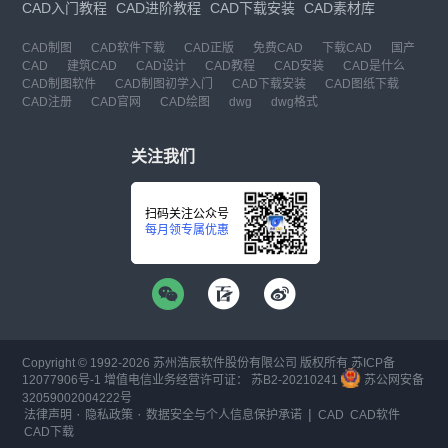
CAD入门教程
CAD进阶教程
CAD下载安装
CAD素材库
CAD制图
CAD软件下载
CAD正版
免费CAD
下载CAD
国产
CAD
建筑CAD
CAD设计
CAD教程
CAD安装
CAD是什么
CAD制图软件
CAD制图初学入门
CAD下载安装
CAD图纸下载
CAD注册
CAD官网
CAD绘图
dwg
dwg格式
关注我们
扫码关注公众号
每月领专属优惠
Copyright © 1992-
2026
苏州浩辰软件股份有限公司 版权所有
苏ICP备
12077906号-1
增值电信业务经营许可证：
苏B2-20210241
苏公网安备
32059002004222号
·
·
|
法律声明
隐私政策
数据安全与个人信息保护承诺
CAD
CAD软件
CAD下载