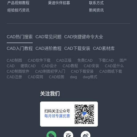
产品视频教程
渠道伙伴招募
联系方式
经验技巧资讯
新闻资讯
CAD热门搜索
CAD常见问题
CAD快捷键命令大全
CAD入门教程
CAD进阶教程
CAD下载安装
CAD素材库
CAD制图
CAD软件下载
CAD正版
免费CAD
下载CAD
国产
CAD
建筑CAD
CAD设计
CAD教程
CAD安装
CAD是什么
CAD制图软件
CAD制图初学入门
CAD下载安装
CAD图纸下载
CAD注册
CAD官网
CAD绘图
dwg
dwg格式
关注我们
扫码关注公众号
每月领专属优惠