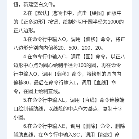
钮，新建空白文件。
2.在【默认】选项卡中，点击【绘图】面板中
的【正多边形】按钮，绘制外切于圆半径为
1000
的
正八边形。
3.在命令行中输入
O
，调用【偏移】命令，将正
八边形分别向内偏移
20
、
500
、
200
、
20
。
4.在命令行中输入
C
，调用【圆】命令，以正八
边形中心点为圆心绘制半径为
100
的圆，再在命令
行中输入
O
，调用【偏移】命令，将绘制的圆向内
偏移
30
，最后在命令行输入
L
，调用【直线】命
令，在圆上绘制直线。
5.在命令行中输入
L
，调用【直线】命令连接端
口绘制辅助线，以线段的中点作为基点，复制十字
小圆。
6.在命令行中输入
E
，调用【删除】命令，删除
辅助直线，在命令行中输入
SC
，调用【缩放】命