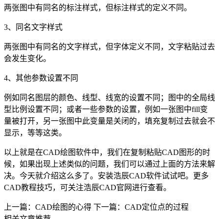
两张图中有同名的标注样式，但标注样式的定义不同。
3
、同名文字样式
两张图中有同名的文字样式，但字体定义不同，文字粘贴过去
会发生变化。
4
、其他参数设置不同
例如同名图层的颜色、线型、线宽的设置不同；图中的全局线
型比例设置不同；或者一些参数的设置，例如一张图中
fill
变
量被打开，另一张图中此变量是关闭的，填充复制过去就会不
显示，等等这类。
以上就是在
CAD绘图
软件中，我们在复制粘贴CAD图形的时
候，如果出现上述类似的问题，我们可以通过上面的方法来解
决。今天就介绍这么多了。安装浩辰
CAD软件
试试吧。更多
CAD教程
技巧，可关注浩辰
CAD官网
进行查看。
上一篇：CAD绘图的心得
下一篇：CAD定位点的过程
相关文章推荐