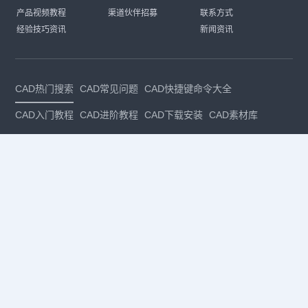
产品视频教程
渠道伙伴招募
联系方式
经验技巧资讯
新闻资讯
CAD热门搜索
CAD常见问题
CAD快捷键命令大全
CAD入门教程
CAD进阶教程
CAD下载安装
CAD素材库
CAD制图
CAD软件下载
CAD正版
免费CAD
下载CAD
国产
CAD
建筑CAD
CAD设计
CAD教程
CAD安装
CAD是什么
CAD制图软件
CAD制图初学入门
CAD下载安装
CAD图纸下载
CAD注册
CAD官网
CAD绘图
dwg
dwg格式
关注我们
扫码关注公众号
每月领专属优惠