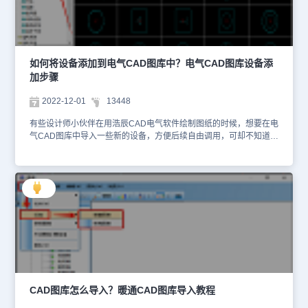
dekwCAD欧式门窗图库示例1： CAD欧式门窗图库示例2： CAD欧
式门窗图库示例3： 总的来说，CAD欧式门窗图库是我们进行设计时
的最佳参考和助手，它让我们可以更加轻松地创造出完美的欧式门窗
设计，也让我们的设计更具创意和实用性。感兴趣的设计师朋友们可
以自行下载使用哦！
如何将设备添加到电气CAD图库中？电气CAD图库设备添
加步骤
2022-12-01
13448
有些设计师小伙伴在用浩辰CAD电气软件绘制图纸的时候，想要在电
气CAD图库中导入一些新的设备，方便后续自由调用，可却不知道该
如何操作。今天小编就来给大家分享一下浩辰CAD电气软件中添加设
备至电气CAD图库的具体操作步骤吧！电气CAD图库设备添加步
骤： 1、首先启动浩辰CAD软件，在软件界面左侧【浩辰电气】工具
箱中点击【平面设计】—【强（弱）电平面】—【设备布置】，执行
命令后会弹出【符号库】对话框，点击对话框左上角点击【IDq】按
钮，在下拉菜单中点击【图库管理】。如下图所示： 2、执行命令后
会弹出【图库管理】对话框，根据自身需求点击界面左上角的【单个
入库】、【批量入库】、【逐条入库】按钮。如下图所示： 3、在弹
出的对话框中选择需要导入的设备文件将其导入到电气CAD图库即
可，设备导入完成后便可以在之后的设计工作中自由调用了。本节
CAD教程小编给大家分享了浩辰CAD电气软件中添加设备至电气
CAD图库的详细操作步骤，是不是很简单呢？对此感兴趣的设计师小
CAD图库怎么导入？暖通CAD图库导入教程
伙伴们可以访问浩辰CAD下载专区免费下载试用浩辰CAD电气软