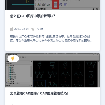
软件的CAD图库中整图插入及说明插入的相关操作技巧，各位小伙伴
在以后的CAD绘图工作中如果需要插入水箱、水泵及文字说明的话可
以直接调用CAD图库中的整图插入及说明插入功能，更多相关CAD
教程请持续关注浩辰CAD软件官网教程专区。
怎么在CAD图库中添加新图块？
2021-02-04
7389
在使用国产CAD软件绘制电气图纸的过程中，经常会用到CAD图
库，那么在浩辰电气CAD软件中怎么在CAD图库中添加新的图块
呢？接下来的CAD教程就让小编来给大家介绍一下国产CAD软件
——浩辰电气CAD软件的强电平面设计中新图块入库的相关操作技巧
吧！感兴趣的小伙伴可以了解一下哦！强电平面：CAD图库中添加新
图块的操作步骤新图块入库（建议新图快统一设置在0 层，再进行入
库），可以逐个添加入库，可以批量入库，也可以逐条入库。1、单
个图块入库单个图块入库功能可以先在平面图上绘制符号（可以是一
个图块），在CAD图库左侧列表中选择要入库的图库符号类别，此时
点击，再从图中选择要入库的图元即可入库。如果在系统设置中勾选
了“入库自定义尺寸”。在图中选择一个可参考尺寸的设备，新图块会
按照参考设备尺寸入库。新图块加在图库的最后。2、批量入库批量
入库功能可以将已经做好的所有图块一次性入库。点击，弹出如下图
所示对话框：切换到图块所在的位置，用窗口批量选择图块，然后选
怎么管理CAD图库？CAD图库管理技巧！
“打开”即可将此次选择的图块批量入库。批量入库的图块在图库中的
位置，由执行批量入库选择的CAD图库类别决定，例如，执行批量入
库前，图库类别选择或默认的是“开关”，则执行批量入库操作后，新