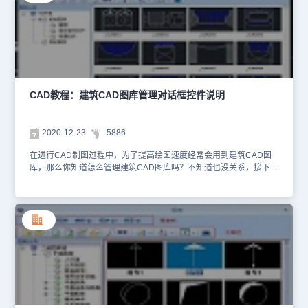
当前图库组中添加新图库或加入已有的图库，“移出图库组”可以把图
库从图库组中移出（文件不会从磁盘删除）。进行文件操作的时候，
注意工具栏的“合并”功能不要启用，否则无法启动右键菜单，类别区
也看不到图库文件。建筑CAD图库：文件管理命令功能说明新建图库
(新建图库组)：输入新的图库文件位置和名称，然后单击“确定”按钮
即可。系统自动 建立一个空白的文件，准备加入图库。打开图库：
选择已有图库文件(*.dml)添加图库：选择一个已经存在的图库文件，
加入到当前图库组中。以上CAD教程就是小编给大家整理的国产
CAD教程：建筑CAD图库管理对话框控件说明
CAD软件——浩辰CAD建筑软件中建筑CAD图库之文件管理的相关
操作技巧，各位小伙伴在以后的CAD制图工作中如果遇到此类问题可
以参考本篇CAD教程来解决。有需要CAD下载的小伙伴可以访问浩
2020-12-23
5886
辰CAD官网下载专区免费安装试用正版浩辰CAD软件。
在进行CAD制图过程中，为了提高绘图速度经常会用到建筑CAD图
库，那么你知道怎么管理建筑CAD图库吗？不知道也没关系，接下来
的CAD教程就和小编一起来看一下国产CAD制图软件——浩辰CAD
建筑软件中建筑CAD图库管理对话框控件说明吧！建筑CAD图库：
图库管理对话框控件说明工具栏：［工具栏］ 提供部分常用图库操
作的按钮命令。菜单栏：［菜单栏］ 和［工具栏］ 功能类似，以下
拉菜单的形式提供常用图库操作的命令。类别区：显示当前图库或图
库组文件的树形分类目录。块名区：图块的描述名称（并非插入后的
块定义名称），与图块预览区的图片一一对应。选中某图块名称，然
后单击该图块可重新命名。图块预览区：显示类别区被选中类别下的
图块幻灯片或彩色图片，被选中的图块会被 加亮显示，可以使用滚
动条或鼠标滚轮翻滚浏览。状态栏：根据状态的不同显示图块信息或
操作提示。界面的大小可以通过拖动对话框右下角来调整；也可以通