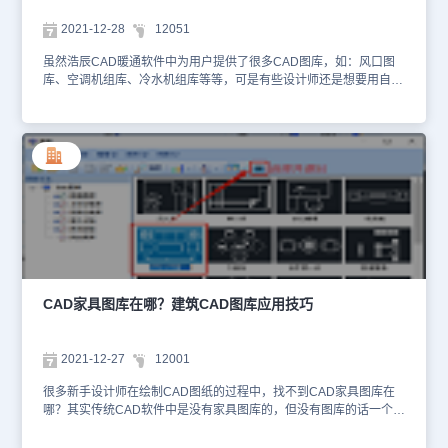
件，后续的CAD教程文章小编将会给大家分享更多浩辰CAD电气软
件使用技巧哦！
2021-12-28
12051
虽然浩辰CAD暖通软件中为用户提供了很多CAD图库，如：风口图
库、空调机组库、冷水机组库等等，可是有些设计师还是想要用自定
义的图库，那CAD图库怎么导入？下面和小编一起来看看浩辰CAD
暖通软件中导入CAD图库教程。暖通CAD图库导入步骤：启动浩辰
CAD暖通软件后，点击左侧工具箱中的【图库】—【图库管理】。此
时可调出【图库】对话框，在其中点击【文件】—【添加】—【新建
图库】/【现有图库】。点击【现有图库】后，在跳出的对话框中找
到需要导入的图库文件（*.dml）。点击【打开】，软件会跳转回
【图库】对话框，图库分类列表中便会显示【新建图库组】，双击可
修改其名称。本文小编给大家分享了浩辰CAD暖通软件中CAD图库
导入的方法技巧，各位小伙伴在暖通CAD设计过程中如果需要导入自
定义图库的话可以参考上述步骤来操作哦！
CAD家具图库在哪？建筑CAD图库应用技巧
2021-12-27
12001
很多新手设计师在绘制CAD图纸的过程中，找不到CAD家具图库在
哪？其实传统CAD软件中是没有家具图库的，但没有图库的话一个一
个画又会很麻烦，最便捷的方法就是用建筑CAD专业软件来画图，如
浩辰CAD建筑软件。下面，小编给大家介绍一下浩辰CAD建筑软件