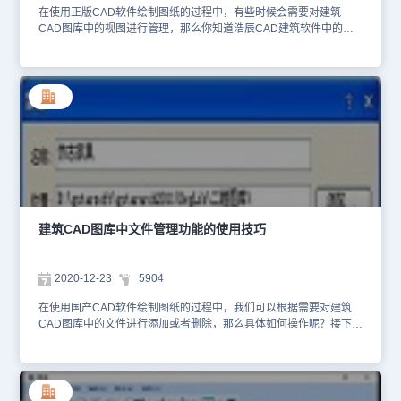
需要的图块名。批量入库：1. 从工具栏执行【批量入库】命令；2. 确
在使用正版CAD软件绘制图纸的过程中，有些时候会需要对建筑
定是否自动消隐制作幻灯片，为了视觉效果良好，应当对三维图 块
CAD图库中的视图进行管理，那么你知道浩辰CAD建筑软件中的视
进行消隐。3. 在文件选择对话框中用 Ctrl 和 Shift 键进行多选，单击
图管理功能如何使用吗？不知道也没关系，接下来就让小编以正版
打开按钮完成批量入库。重制：1. 单击图库中要重制的图块， 从工
CAD软件——浩辰CAD建筑软件为例来给大家介绍一下建筑CAD图
具栏执行【重制】命令，命令行提示：选择构成图块的图元<只重制
库中视图管理的相关使用技巧吧！建筑CAD图库：视图管理浩辰
幻灯片>：2. 按命令提示取图中的图元，重新制作一个图块，代替选
CAD建筑软件中管理图库界面视图的排列，由于图库可以分很多批次
中的图块， 接着提示：制作幻灯片(请用 zoom 调整合适)或 [消隐(H)/
下载，“合并”与“还原”命令使图库内查看和选择不同批次的图块变得
不制作(N)/返回(X)]<制作>: 回车为制作新幻灯片，键入 N 只入库不制
更加容易，而通过还原命令可以保留管理具体图库文件的方便性。建
作幻灯片；键入 X 表示取消重制。3. 命令提示时空回车(不选取图
筑CAD图库：视图管理命令功能说明布局：置预览区内的图块幻灯片
元)，则只按当前视图显示的图形制作新 幻灯片代替旧幻灯片，不更
的显示行列数，以利于用户观察。排序：择图标图库排序，浩辰建筑
新图块定义。以上就是小编给大家整理的国产CAD制图软件——浩辰
中的所有图库内容可以根据字母或数字排序，如果图库内各图块名称
CAD建筑软件中建筑CAD图库之新图入库与重制的相关操作技巧，
首字不同，则升序（降序） 排列时是按照图块名称首字拼音第一个
各位小伙伴在以后的CAD制图工作中如果遇到建筑CAD图库中图形
字母排序，即 A-Z 或 Z-A；如果各图块名称前面均相同，如人行道图
不够用的时候可以参考本篇CAD教程来解决。
库，为了区分不同形式的图块，系统在名称后面加了数字以区分，如
建筑CAD图库中文件管理功能的使用技巧
人行道 02，这时，升序（降序）排列是按照阿拉伯数字大小进行排
序的。切换视图：库内容以缩略图和列表形式显示，类似 windows
中文件显示方式。用户点击切换视图，图库中的各图块均以列表形式
2020-12-23
5904
显示，如下图：以上就是小编给大家分享的在正版CAD软件——浩辰
CAD建筑软件中建筑CAD图库之视图管理的相关使用技巧，各位小
在使用国产CAD软件绘制图纸的过程中，我们可以根据需要对建筑
伙伴看明白了吗？感兴趣的小伙伴可以访问浩辰CAD官网教程专区查
CAD图库中的文件进行添加或者删除，那么具体如何操作呢？接下来
看更多相关CAD教程哦！
的CAD教程就让小编来给大家介绍一下国产CAD软件——浩辰CAD
建筑软件中建筑CAD图库之文件管理的相关操作技巧吧！建筑CAD
图库：文件管理浩辰CAD建筑软件中可从图库工具栏的图标命令与右
键菜单命令执行，从类别单击右键菜单执行：“新建类别”，功能是往