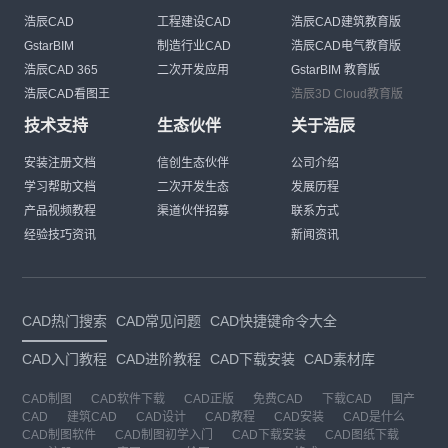
浩辰CAD
工程建设CAD
浩辰CAD建筑教育版
GstarBIM
制造行业CAD
浩辰CAD电气教育版
浩辰CAD 365
二次开发应用
GstarBIM 教育版
浩辰CAD看图王
浩辰3D Cloud教育版
技术支持
生态伙伴
关于浩辰
安装注册文档
信创生态伙伴
公司介绍
学习帮助文档
二次开发生态
发展历程
产品视频教程
渠道伙伴招募
联系方式
经验技巧资讯
新闻资讯
CAD热门搜索
CAD常见问题
CAD快捷键命令大全
CAD入门教程
CAD进阶教程
CAD下载安装
CAD素材库
CAD制图
CAD软件下载
CAD正版
免费CAD
下载CAD
国产
CAD
建筑CAD
CAD设计
CAD教程
CAD安装
CAD是什么
CAD制图软件
CAD制图初学入门
CAD下载安装
CAD图纸下载