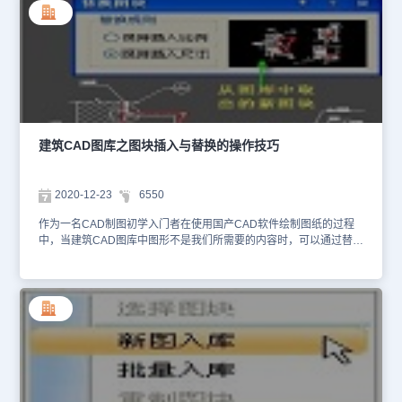
保存的图块，可以通过“下拉菜单->视图->输出”，设置三种格式，分
别是浩辰图块、普通图块、原始图元，设置方法如下图所示，设置输
出格式后，双击图块预览区的一个图块，即可按设置的格式将图块输
出。 不管按哪一种图块格式输出，双击图块预览后，显示图块编辑
对话框，在其中输入比例 或尺寸，参见前面“图块插入与替换”一
节。图块插入后，它们的外观没有区别，区别在于 它们的操作特
性，选择不同格式图块时，显示的夹点有明显区别，下图是一个动态
图块入库 后，按三种格式输出后，选择此图块显示的夹点情况。 输
出动态图块时，“原始图元”模式是比较简捷的输出模式，其他模式输
建筑CAD图库之图块插入与替换的操作技巧
出后也可以通过分解获得动态图块。以上就是正版CAD软件——浩辰
CAD建筑软件中建筑CAD图库之图块输出的几种格式介绍，各位小
伙伴在以后的CAD制图工作中如果遇到此类问题可以参考本篇CAD
2020-12-23
6550
教程来解决哦~
作为一名CAD制图初学入门者在使用国产CAD软件绘制图纸的过程
中，当建筑CAD图库中图形不是我们所需要的内容时，可以通过替换
功能将其中的图块进行替换。接下来的CAD制图初学入门教程就让小
编来给大家介绍一下国产CAD软件——浩辰CAD建筑软件中建筑
CAD图库之图块插入与替换的相关操作技巧吧！建筑CAD图库：图
块插入与替换 浩辰CAD建筑软件中从图库管理界面选择一个新图块
插入当前图形中，就是图块插入；对当前图形中所选择的图块进行替
换就是图块替换，注意图块插入目前不支持块属性，插入到图形中的
图块都不带属性需要插入带属性块时，请使用【图框插入】命令插
入，该命令支持带属性图块的插入。建筑CAD图库：图块插入与替换
命令功能说明 图块输出：双击预览区内的图块或选中某个图块后单