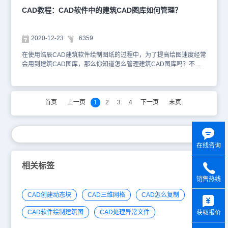
过拖动区域间的界线来调整各 个区域的大小；各个不同功能的区域
CAD教程：CAD软件中的建筑CAD图库如何管理？
都提供了相应的的右键菜单。 以上就是国产CAD制图软件——浩辰
CAD建筑软件中建筑CAD图库管理对话框控件说明，各位小伙伴可
以参考本篇CAD教程来对浩辰CAD建筑软件的建筑CAD图库进行管
2020-12-23
6359
理，更多相关CAD教程可以访问浩辰CAD官网教程专区查看哦~
在使用浩辰CAD建筑软件绘制图纸的过程中，为了提高绘图速度经常
会用到建筑CAD图库，那么你知道怎么管理建筑CAD图库吗？不知
道也没关系，接下来的CAD教程就和小编一起来看一下国产CAD制
图软件——浩辰CAD建筑软件中是如何管理建筑CAD图库的吧！建
筑CAD图库：图库管理浩辰CAD建筑软件中图库管理命令可以新
建、打开图库内容，并且可以进行编辑，插入各类图块。点击“图库
首页
上一页
1
2
3
4
下一页
末页
管理”菜单，如下图所示：浩辰图库界面包括五大部分：工具栏、菜
单栏、类别区、图块预览区、状态栏。对话框 大小可随意调整并记
录最后一次关闭时的尺寸。类别区、块名区和图块预览区之间也可随
意 调整最佳可视大小及相对位置，贴近用户的操作顺序，符合
在线咨询
Windows 的使用风格。以上就是国产CAD制图软件——浩辰CAD建
筑软件中管理建筑CAD图库的相关操作技巧，各位小伙伴可以参考本
篇CAD教程来对浩辰CAD建筑软件的建筑CAD图库进行管理，更多
相关标签
相关CAD教程可以访问浩辰CAD官网教程专区查看哦~
销售热线
y
CAD创建动态块
CAD三维网格
CAD怎么复制
CAD软件绘制建筑图
CAD处理异常文件
获取报价