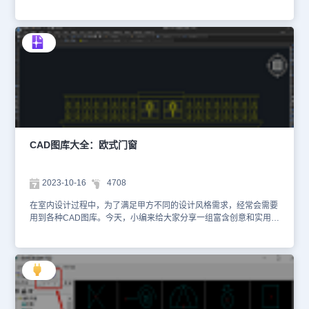
通用方法尝试打开CAD图库，一起来看看吧！CAD图库打开步骤：
1、新建图纸打开浩辰CAD建筑软件后，点击【新建图纸】按钮，创
建一个新的图形文件。2、查找图库功能在软件界面的左侧工具箱
中，找到【图库】—【图库管理】按钮。 3、浏览图库点击该按钮，
即可进入【图库】界面，点击【常用图库】，可以在弹出的下拉菜单
中看到各种子图库，例如：二维门库、剖面门窗库、栏杆库等。 4、
选择图库素材选定图库类型后，如选择【动态图库】，图库分类列表
中会显示【动态图库】，在下拉列表中找到并点击【家具图库】，即
可打开家具图库。选择需要插入的家具图块，点击【OK】按钮，选
择并退出。 总而言之，打开CAD图库的具体方法可能因软件版本和
界面布局的不同而有所差异。大家可以根据自己使用的CAD软件版本
和界面布局来查找和打开图库功能。同时，也可以通过外部资源获取
CAD图库大全：欧式门窗
更多的CAD图库素材和插件。
2023-10-16
4708
在室内设计过程中，为了满足甲方不同的设计风格需求，经常会需要
用到各种CAD图库。今天，小编来给大家分享一组富含创意和实用性
的CAD欧式门窗图库，为我们提供了丰富多彩的设计模板。更重要的
是，这些CAD图库不仅可以为我们提供无限的灵感，还可以直接用于
实际工程中。这些欧式门窗图库中的每一份设计都是经过精确计算和
精心设计的，具备完美的比例和结构，不仅可以提高建筑物的品质和
价值，还可以为人们带来更加舒适和愉悦的生活体验。CAD图库大
全-欧式门窗下载地址：
https://pan.baidu.com/s/1F06LQz7kAQL0BOexVuuZDA 密码：