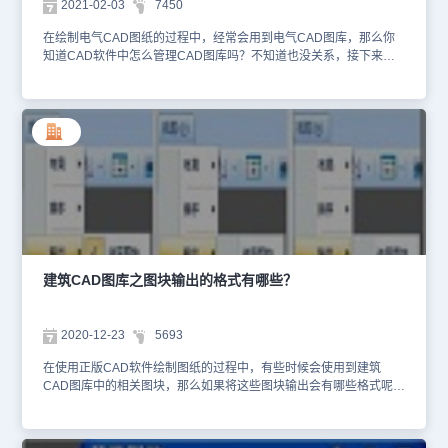
2021-02-03
7450
加入的图块将自动加到“开关”类别中的最后。新加入的图块名称根据
所加入的类别有所不同，加入到灯具中的图块统一命名为“新灯具
在绘制电气CAD图纸的过程中，经常会用到电气CAD图库，那么你
xxx”，xxx为自动生成的名称。可以通过右键图块，在菜单中选择
知道CAD软件中怎么管理CAD图库吗？不知道也没关系，接下来的
［重命名中文名称］功能修改图块的名称。注意：在入库操作中应首
CAD教程就让小编来给大家介绍一下国产CAD制图软件——浩辰电
先选择要入库的设备类别；图库类别可以任意添加，如下，右键单击
气CAD软件中CAD图库管理的相关操作技巧吧！感兴趣的小伙伴可
某类类别，选择［新建类别］即可。添加新的类别以后，应建立该类
以和小编一起来了解一下。CAD图库管理的方法：首先打开浩辰电气
设备的技术参数，便于以后赋值统计。3、逐条入库逐条入库功能可
CAD软件，然后找到并依次点击【强电平面】->【设备布置】->【左
以将一张图中的多个图块同时入库。先在平面图上绘制符号（可以是
上角右击】->【图库管理】。如下图所示：点击之后即可调出【图框
多个图块），在CAD图库左侧列表中选择要入库的图库符号类别，此
管理（强电平面）】对话框。如下图所示： 可以在CAD图库中选中
时点击，再从图中选择要入库的图元即可入库。如果在系统设置中勾
多个图块，然后点击右键选择复制，然后到图库另一个索引中点击右
选了“入库自定义尺寸”。在图中选择一个可参考尺寸的设备，新图块
键选择粘贴即可。图块的复制可以在图库的不同索引之间执行，也可
会按照参考设备尺寸入库。新图块加在图库的最后。图块入库后，还
以在模板之间执行；将图块从一个索引拷贝到另一个索引时，软件自
可以再选择其中的某些图块，关联到模板中。以上CAD教程就是小编
动复制了图块，即建立了一个新的图块，具有新的设备类别的信息；
给大家整理的国产CAD软件——浩辰电气CAD软件的强电平面中新
在模板之间拷贝，只是复制了一个映射，没有改变图块性质。在CAD
图块入库的相关操作技巧，大家在以后的CAD制图时如果需要在强电
图库中删除图块，则自动删除在索引中的映射。当用户希望调整对话
建筑CAD图库之图块输出的格式有哪些？
平面设计中CAD图库中添加新图块可以参考本篇CAD教程来操作，
框中显示的设备个数时，可点击右键选择“网格”，即可设定成需要显
更多CAD图库相关技巧可以访问浩辰CAD软件官网教程专区查看。
示的设备个数。上述CAD教程小编大家介绍了国产CAD制图软件
——浩辰电气CAD软件中CAD图库管理的相关操作技巧，各位小伙
2020-12-23
5693
伴看明白了吗？感兴趣的小伙伴可以访问浩辰CAD软件官网CAD下
载中心免费下载试用正版国产CAD制图软件来和小编一起学习给排水
在使用正版CAD软件绘制图纸的过程中，有些时候会使用到建筑
CAD制图，更多相关CAD图库操作技巧可访问浩辰CAD软件官网教
CAD图库中的相关图块，那么如果将这些图块输出会有哪些格式呢？
程专区查看哦！
接下来的CAD教程就让小编来给大家分享一下正版CAD软件——浩
辰CAD建筑软件中建筑CAD图库之图块输出格式的相关介绍吧！建
筑CAD图库：图块输出的格式 在浩辰CAD建筑软件中从图库输出已