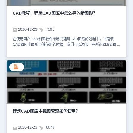
击按钮，系统返回到图形操作区，从命令行进行图块的定位，并图块
编辑对话框可以设置图块的大小，如下图所示： 在其中可以选择“输
入尺寸”直接给出块参照的最终尺寸；“输入比例”按插入比例给出块参
CAD教程：建筑CAD图库中怎么导入新图形？
照的尺寸大小；勾选“统一比例”复选框 保持图块三个方向等比缩放，
该非模式对话框不必关闭，单击【应用】采用当前参数进行 插入，
命令行提示：点取插入点[转 90(A)/左右(S)/上下(D)/对齐(F)/外框(E)/
2020-12-23
7191
转角(R)/基点(T)/更换(C)]<退出>: 给出插入点或者键入选项关键字修
改参数。图块替换：用选中的图块替换当前图中已经存在的块参照，
在使用国产CAD制图软件绘制式建筑CAD图纸的过程中，当建筑
可以选中保持插入比例不变 或保持块参照尺寸不变。 以上CAD制图
CAD图库中图形不够使用的时候，我们可以添加一些新的图形到图库
初学入门教程就是小编给大家整理的国产CAD软件——浩辰CAD建
中，那么具体该如何进行操作呢？接下来的CAD教程就让小编来给大
筑软件中建筑CAD图库之图块插入与替换的相关操作技巧，各位
家介绍一下国产CAD制图软件——浩辰CAD建筑软件中建筑CAD图
CAD制图初学入门者在以后的CAD制图工作中遇到需要对建筑CAD
库之新图入库与重制的相关操作技巧吧！建筑CAD图库：新图入库与
图库中图块进行插入与替换时可以参考本篇CAD教程来解决哦~
重制浩辰CAD建筑软件中【新图入库】命令可以把当前图中的局部图
形转为外部图块并加入到图库，【批量入库】 命令可以把磁盘上已
有外部图块按文件夹批量加入图库，【重制】命令利用新图替换图库
中的已有图块或仅修改当前图块的幻灯片或图片，而不修改图库内
容，也可以仅更新构件库内容而不修改幻灯片或图片。建筑CAD图
库：新图入库与重制命令功能说明新图入库： 1. 从工具栏执行【新
图入库】命令，根据命令行提示选择构成图块的图元；也可以在空白
图块预览区单击右键点击新图入库命令，如下图：2. 根据命令行提示
输入图块基点（默认为选择集中心点）；3. 命令行提示制作幻灯片，
建筑CAD图库中视图管理如何使用？
三维对象最好键入 H 先进行消隐：制作幻灯片(请用 zoom 调整合适)
或 [消隐(H)/不制作返回(X)]<制作>:调整视图回车完成幻灯片制作；键
入 X 表示取消入库。4. 新建图块被自动命名为“长度 X 宽度”，长度和
2020-12-23
6073
宽度由命令实测入库图块得到，用户可以右击【重命名】修改为自己