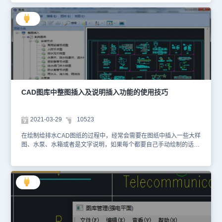
CAD家具图库在哪儿吧！CAD家具图库调用步骤：启动浩辰CAD建
筑软件后，在左侧工具箱中点击【图库】—【图库管理】。在调出的
【图库】对话框中点击【常用图库】—【动态图库】。执行命令后，
图库分类列表中会显示【动态图库】，在下拉列表中找到并点击【家
具图库】，即可打开家具图库。选择需要插入的家具图块，点击
【OK】按钮，选择并退出。在【图块编辑】对话框中根据自身需求
设置完成图块的尺寸或比例后，在图纸中指定家具图块的插入位置即
可。通过本篇CAD教程的介绍，现在你知道CAD家具图库在哪里了
吗？浩辰CAD建筑软件是行业应用最广泛的创新型建筑设计专业软
件，感兴趣的小伙伴可以访问浩辰CAD下载专区页面下载试用正版浩
CAD图库中整图插入及说明插入功能的使用技巧
辰CAD建筑软件哦！
2021-03-29
10523
在绘制给排水CAD图纸的过程中，经常会需要在图纸中插入一些大样
图、水泵、水箱或者是文字说明，如果每个都要自己手动绘制的话会
很麻烦。为此浩辰CAD给排水软件的CAD图库中提供了便捷的整图
插入及说明文档功能，接下来就让小编给大家介绍一下浩辰CAD给排
水软件的CAD图库中整图插入及说明插入的相关操作技巧吧！CAD
图库：整图插入操作技巧 浩辰CAD给排水软件的整图插入功能里面
提供了一些样例用画，包括大样图、水泵、水箱等图纸，可供用户参
考使用。如下图所示： CAD图库：说明插入操作技巧 浩辰CAD给排
水软件的说明插入功能里面提供了各类说明类文字模板，可供用户参
考使用。如下图所示： 以上就是小编给大家整理的浩辰CAD给排水