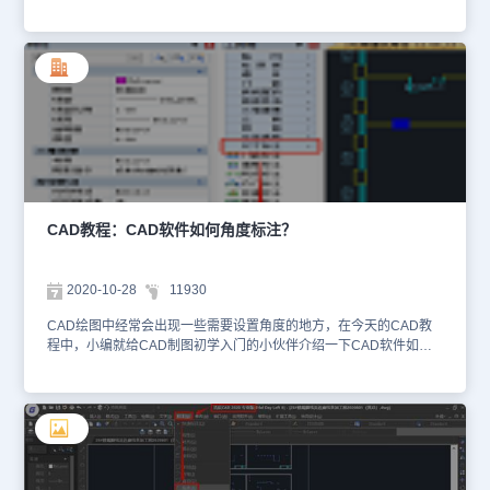
下来小编就使用浩辰CAD建筑软件来给大家进行一个实例展示。角度
标注的实例： 注意标注外角时，只需要在提示确定尺寸线位置时，
你把光标移动到任何位置，预览到最终的标注效果，单击即可在该处
标注。 角度标注的夹点： 角度标注的位置和尺寸界线长度均可以通
过拖动夹点进行调整。最重要的夹点是增补合并尺寸开间夹点，拖动
该夹点可以增加和改变角度标注开间，还可以改变角度标注界线的长
度，还有移动尺寸线夹点，用于改变角度标注线的位置，尺寸文字自
动跟随移动；选择增补合并尺寸开间夹点，按 Ctrl 键，可以在更改开
间和增加开间状态之间切换，状态保留到下次按 Ctrl 键；将夹点拖动
到与相邻开间夹点重合就是删除当前开间。 以上就是浩辰CAD建筑
软件中角度标注的实例展示了，更多CAD教程内容，大家可以在浩辰
CAD官网查看，同时可以进行各种正版CAD制图软件的CAD下载操
CAD教程：CAD软件如何角度标注？
作哦！
2020-10-28
11930
CAD绘图中经常会出现一些需要设置角度的地方，在今天的CAD教
程中，小编就给CAD制图初学入门的小伙伴介绍一下CAD软件如何
角度标注，使用的是咱们国产CAD制图软件——浩辰CAD建筑软
件。角度标注命令按逆时针方向标注两根直线之间的夹角，不需要考
虑方向点取两直线的顺序，命令提示用户拖动光标，在两条直线(包
括延伸线)可能形成的所有标注角度范围内进行标注。建筑设计→尺
寸标注→角度标注(JDBZ) 点取菜单命令后，命令行提示：请选择第
一条直线<退出>:P1 在标注位置点取第一根线；请选择第二条直线<
退出>:P2 在任意位置点取第二根线；请确定尺寸线位置<退出>:P3