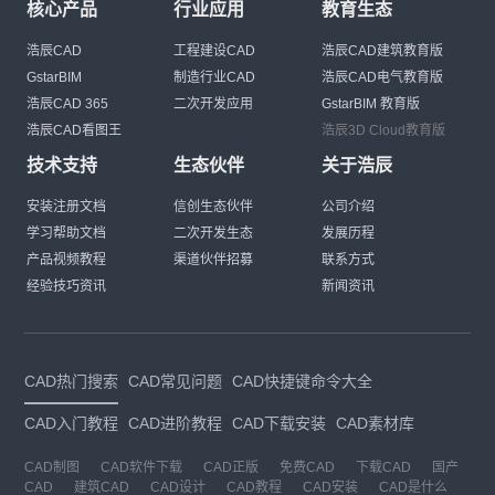
核心产品
行业应用
教育生态
浩辰CAD
工程建设CAD
浩辰CAD建筑教育版
GstarBIM
制造行业CAD
浩辰CAD电气教育版
浩辰CAD 365
二次开发应用
GstarBIM 教育版
浩辰CAD看图王
浩辰3D Cloud教育版
技术支持
生态伙伴
关于浩辰
安装注册文档
信创生态伙伴
公司介绍
学习帮助文档
二次开发生态
发展历程
产品视频教程
渠道伙伴招募
联系方式
经验技巧资讯
新闻资讯
CAD热门搜索
CAD常见问题
CAD快捷键命令大全
CAD入门教程
CAD进阶教程
CAD下载安装
CAD素材库
CAD制图
CAD软件下载
CAD正版
免费CAD
下载CAD
国产
CAD
建筑CAD
CAD设计
CAD教程
CAD安装
CAD是什么