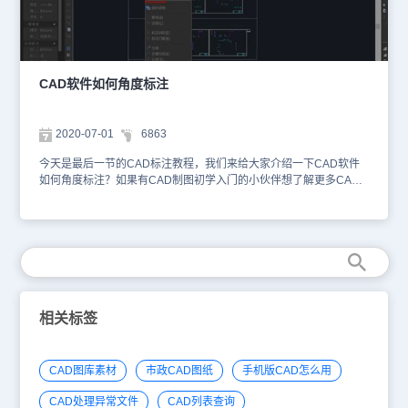
在两直线形成的内外角之间动态拖动尺寸选取标注的夹角，给点确定
标注位置 P3，尺寸界线会从标注位置点开始。关于浩辰CAD建筑软
件中的角度标注功能今天就给大家介绍到这里了，浩辰CAD建筑软件
中还有很多方便制图的CAD标注功能，想要学习的小伙伴可以CAD
下载浩辰建筑软件来跟着小编学习。
CAD软件如何角度标注
2020-07-01
6863
今天是最后一节的CAD标注教程，我们来给大家介绍一下CAD软件
如何角度标注？如果有CAD制图初学入门的小伙伴想了解更多CAD
标注内容，可翻看我们之前的CAD绘图软件教程哦！CAD绘图软件
中角度标注功能介绍菜单位置：[标注]→[角度] 工 具 条：[标注]→[角
度]命 令 行：Dimangular“角度”命令用于测量并标注被测对象之间的
夹角。使用方法是执行“角度”命令后，命令行会提示选择圆、弧或直
线，如果用户选择弧，则系统直接标注其角度；如果用户选择圆、直
线或点，则系统会继续提示要求用户选择角度的末点。也可以根据命
令提示改变标注文字内容。直线标注方式用于标注两条直线或其延长
线之间小于 180 度的角。系统将根据尺寸线的位置决定标注角是大
相关标签
于还是小于 180 度。CAD角度标注在CAD标注中也是比较常见的，
因为在CAD绘图中经常需要绘制一些不同角度的CAD图形，CAD标
注功能比较常用也比较简单，各位CAD制图初学入门的小伙伴一定要
CAD图库素材
市政CAD图纸
手机版CAD怎么用
掌握哦！
CAD处理异常文件
CAD列表查询