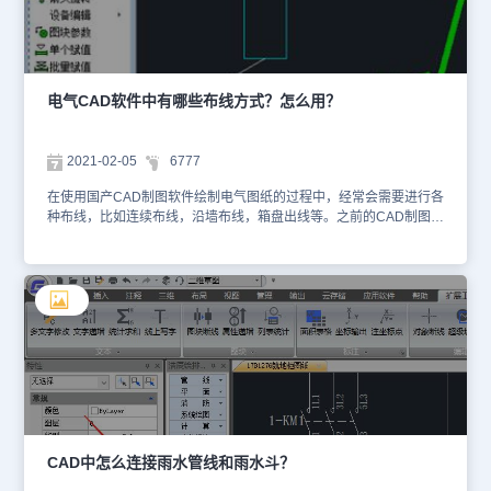
动布置在墙上，同时，图块中的文字可以自动处理为正确的方向。可
多个设备同时沿墙布置，可设置间距（即设备和墙之间的距离）。本
篇CAD制图初学入门教程中要注意的是：浩辰CAD电气软件中自动
布置功能，如沿墙布置等，需要判明的墙或门窗，用户可以通过建筑
模块中的土建接口，处理建筑底图中墙和门窗；如果建筑底图线和图
电气CAD软件中有哪些布线方式？怎么用？
块定义比较混乱，建议使用后面的沿线布置功能。以上CAD制图初学
入门教程就是小编给大家整理的国产CAD软件——浩辰CAD电气软
件中沿墙布置设备的相关操作技巧，对此感兴趣的小伙伴可以访问浩
2021-02-05
6777
辰CAD软件官网CAD下载专区免费下载试用正版国产CAD电气软件
来和小编一起来学习电气CAD制图。
在使用国产CAD制图软件绘制电气图纸的过程中，经常会需要进行各
种布线，比如连续布线，沿墙布线，箱盘出线等。之前的CAD制图初
学入门教程给大家介绍了连续布线的相关操作技巧，下面就让小编来
给大家介绍一下国产CAD制图软件——浩辰CAD电气软件中一些其
他布线方式的相关CAD制图初学入门教程吧！CAD中沿墙布线的方
法浩辰CAD电气软件中沿墙布线可以根据设置的距墙距离处理，下面
的CAD制图初学入门教程介绍一下具体的操作步骤。首先打开浩辰
CAD电气软件，然后依次点击【平面设计】→【强电平面】→【其他
布线】→【沿墙布线】。如下图所示：选择双线墙边线，软件可以自
动识别墙线，并根据设定的距墙距离布线。CAD中行列布线的方法浩
辰CAD电气软件中【行列布线】功能的主要作用是对矩阵排列的设备
按行或列自动布线，下面的CAD制图初学入门教程介绍一下具体的操
作步骤。首先打开浩辰CAD电气软件，然后依次点击【平面设计】
→【强电平面】→【其他布线】→【行列布线】。如下图所示：CAD
CAD中怎么连接雨水管线和雨水斗？
中对应布线的方法浩辰CAD电气软件中【对应布线】功能的主要作用