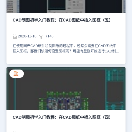
里插入的图框，除选则 表示只保留模型空间图框。从表格库：从
【表格库】命令打开表格库，用户在其中选择并双击预先入库的用户
图纸 目录表格样板，所选的表格显示在左边图像框。 选择表格：表
格库选择文件：进入标准文件对话框，选择要添加入图纸目录列表的
CAD制图初学入门教程：在CAD图纸中插入图框（五）
图形文件，按排除文件：选择要从图纸目录列表中打算排除的文件，
按<Shift>键可以一次选多个文 件，单击按钮把这些文件从列表中去
除。生成目录：完成图纸目录命令，结束对话框，由用户在图上插入
2020-11-18
7146
图纸目录。命令：请点取图纸目录插入位置<返回>: 在图上适当位置
给点插入图纸目录表格。 实际工程中，一个项目的一个专业图纸有
在使用国产CAD软件绘制图纸的过程中，经常会需要在CAD图纸中
几十张以上，生成的图纸目录会很长，为了便 于布图，用户可以使
插入图框，那我们该如何设置图框呢？可能有些刚开始进行CAD制图
用【表格拆分】命令把图纸目录拆分成多个表格；由于有些图纸目录
初学入门的小伙伴不是很了解，接下来小编就以国产CAD软件——浩
表格样式会采用单元格合并，使得一列的内容在对象编辑返回电子表
辰CAD建筑软件为例来给大家详细介绍一下在CAD图纸中插入图框
格后显示为多列，此时只有其中右边的一列有效。注意： 在工程范
的CAD制图初学入门教程吧！CAD软件中插入图框的的操作步骤：
例目录 Sample 中有两个实例使用了图纸目录功能：1.别墅工程；2.
1、首先打开浩辰CAD建筑软件；2、然后找到菜单位置，并依次点
办公楼工程；有兴趣的用户请打开这两个实例的 dwg 文件，学习本
击建筑设计→文件布图→插入图框(CRTK)；在图纸空间插入图框的
命令以及相关的插入图框命令的使用。以上CAD制图初学入门教程就
特点：在图纸空间中插入图框与模型空间区别主要是，在模型空间中
是小编给大家整理的在正版CAD软件——浩辰CAD建筑软件中CAD
图框插入基点居中拖动套入已经绘制的图形，而一旦在对话框中勾选
图纸目录相关介绍，各位感兴趣的小伙伴可以参考本篇教程来管理自
“图纸空间”，绘图区立刻切换到图纸空间布局 1，图框的插入基点则
己的CAD图纸目录，更多相关的CAD制图初学入门教程可访问浩辰
自动定为左下角，默认插入点为 0，0，提示为：请点取插入位置[原
CAD教程专区查看。
点(Z)]<返回>Z: 点取图框插入点即可在其他位置插入图框，键入 Z 默
认插入点为 0，0，回车返回重新更改参数。 以上CAD制图初学入门
教程就是小编给大家整理的在国产CAD软件——浩辰CAD建筑软件
CAD制图初学入门教程：在CAD图纸中插入图框（四）
中插入图框的具体操作步骤，各位小伙伴在以后使用浩辰CAD建筑软
件绘制CAD图纸的过程中遇到此类问题可以参考本篇教程来解决。