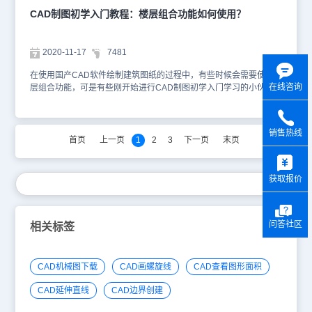
范围，完成后会在右边显示<框选>字样，从中可见 1、2 层使用一个
CAD制图初学入门教程：楼层组合功能如何使用？
图形文件，3 层、屋顶层使用另一个图形文件，但框选范围不同。注
意地下层层号用负值表示，如地下一层层号为-1，地下二层为-2。 建
筑CAD软件中楼层表操作的说明：[层号] 一组自然层号顺序，简写格
2020-11-17
7481
式为“起始层号-结束层号”，从第一行开始填写，一组自然层顺序对应
一个标准层文件。[层高] 填写这个标准层的层高，层高不同的楼层属
在使用国产CAD软件绘制建筑图纸的过程中，有些时候会需要使用楼
于不同的标准层，单位毫米。[文件] 单击空白文件栏出现按钮，单击
在线咨询
层组合功能，可是有些刚开始进行CAD制图初学入门学习的小伙伴对
按钮浏览选取文件定义标准层，自动填写文件名称，操作前后的截图
此并不是很了解，为了让大家更深入的了解浩辰CAD建筑软件中楼层
如下图所示： [行首] 单击行首按钮表示选一行，右击显示对本行操作
组合功能的使用，接下来的CAD制图初学入门教程小编就来给大家详
的菜单，双击行首会切换到该行代表的标准层图形，如下图所示。
细介绍一下国产CAD软件——浩辰CAD建筑软件中楼层组合功能的
销售热线
在同一图形中有多个标准层时，切换到该行代表的标准层范围。[下
使用技巧吧！浩辰CAD建筑软件中楼层组合功能的使用步骤： 首先
首页
上一页
1
2
3
下一页
末页
箭头] 单击增加一行。楼层工具命令的说明(从左到右)： [选择文件]先
打开浩辰CAD建筑软件；然后打开相关的CAD图纸；本功能从楼层
y
单击表行选择一个标准层，单击此命令为该标准层指定一个 DWG 文
表获得标准层与自然层的关系，把平面图按用户在对话框中的设置转
件。[框选标准层] 先单击表行选择对应当前图的标准层，单击框选定
化为三维模型，按自然层关系叠加成为整体建筑模型，可供三维渲染
获取报价
义此标准层的楼层框。命令行提示：选择第一个角点<取消>: 选取该
使用。 对话框控件的说明：[分解为面] 系统自动把各个标准层内的专
标准层平面图定义范围第一点； 另一个角点<取消>: 定义范围第二
业构件分解成网格面，用户可以使用拉伸(Stretch)等命令修改。[插入
点；对齐点<取消>: 给出各标准层公用的一个对齐点[三维组合]以楼层
为块] 勾选此项，生成的三维模型仅仅是一个图块可以在本图生成也
定义创建三维建筑模型[显示刷新楼层框]单击此图标，显示和刷新定
问答社区
可以在新图中生成。单击“确定”后，显示“输入要生成的三维文件”对
相关标签
义当前标准层的楼层框[关闭楼层框]单击此图标，关闭由“显示刷新楼
话框，在其中给出三维模型的文件名，单击“保存”后输出三维模型，
层框”图标打开的楼层框【操作实例】单击显示楼层框的图标后，可
打开该三维模型，以“概念”视觉样式显示如下图所示： 以上就是国产
见楼层框以红色线显示，以文字标出层号与 层高，以 X 显示出对齐
CAD软件——浩辰CAD制图软件中楼层组合功能的使用技巧，感兴
CAD机械图下载
CAD画螺旋线
CAD查看图形面积
点。修改楼层框的方法是重新定义，重新执行框选标准层，重定义后
趣的小伙伴在日后的绘图工作中遇到此类问题可以参考本篇CAD制图
会保持原层高数据不变，需要改层高请直接修改楼层表的各标准层层
初学入门教程来解决哦！
CAD延伸直线
CAD边界创建
高。 浩辰建筑CAD软件的工程管理支持外部参照图形和图块，在主
图中定义楼层框时，应注意楼层框 的范围应包括外部参照中的图形