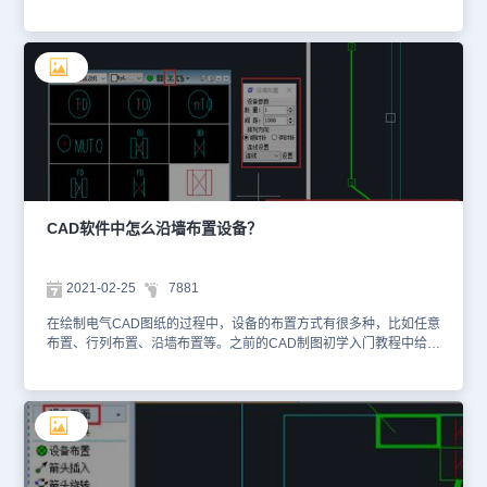
已经编号的门窗进行重新编号吗？下面小编就来给大家分享一下浩辰
CAD给排水软件中给CAD门窗重新编号的相关CAD制图初学入门教
程吧！CAD门窗重新编号的操作步骤：首先打开浩辰CAD给排水软
件，然后在左侧【浩辰给排水】工具箱中找到并依次点击【建筑设
计】—【门窗】—【门窗编号】。如下图所示：执行命令后，命令行
提示如下：请选择需要改编号的门窗的范围：用CAD的任何选择方式
选取门窗编号范围；请选择需要改编号的门窗的范围：回车结束选
择；请输入新的门窗编号(删除编号请输入NULL)<M1521>：据原有
门窗编号作为默认值，输入新编号或者NUL删除原有编号。注意：转
角窗的默认编号规则为ZJC1、ZJC2...，带形窗为DC1、DC2...由用
户根据具体情况自行修改。本篇CAD制图初学入门教程小编给大家整
理介绍了浩辰CAD给排水软件中给CAD门窗重新编号的相关操作技
CAD软件中怎么沿墙布置设备？
巧，是不是很实用呢？对此感兴趣的小伙伴可以访问浩辰CAD软件官
网教程专区查看更多相关的CAD制图初学入门教程。
2021-02-25
7881
在绘制电气CAD图纸的过程中，设备的布置方式有很多种，比如任意
布置、行列布置、沿墙布置等。之前的CAD制图初学入门教程中给大
家介绍了任意布置和行列布置的相关操作技巧，接下来就让小编来给
大家分享一下国产CAD软件——浩辰CAD电气软件中沿墙布置设备
的相关CAD制图初学入门教程吧！CAD中沿墙布置设备的方法技
巧：与之前介绍的设备布置相关的CAD制图初学入门教程一样，沿墙
布置设备的启动后步骤如下：【平面设计】→【弱电平面】→【设备
布置】→【沿墙布置】。如下图所示：在墙线上沿墙插入单个设备，
布置时，只要在墙线附近点击一点，软件可以自动判断墙线方向，自