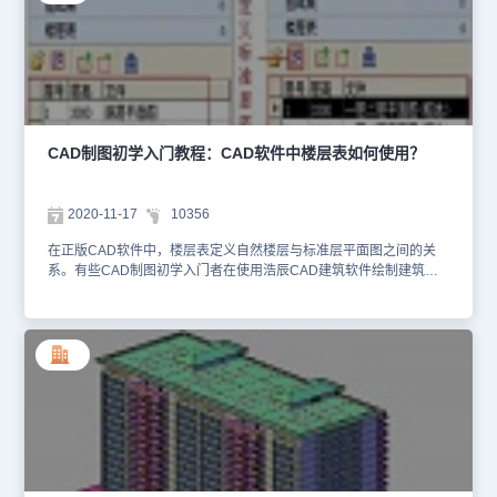
用，它用于建筑与其他专业进行三维碰撞检查，目的是 找出各专业
设计中设计构件之间可能存在的空间碰撞干涉问题发生的具体位置，
通过三维碰 撞检查技术可以预先查出设计隐患，提高设计质量，条
件是要各专业都运用对象化的浩辰CAD 各专业设计软件，按要求布
置各种构件对象，不能为省事以不能参与碰撞检查的二维对象替代浩
辰对象。单击“设置”按钮，在展开的碰撞检测设置对话框中勾选参与
碰撞检测的对象内容，其 中土建包括结构、建筑专业的梁、板、柱
以及门窗、洞口、楼梯等土建专业构件，桥架是电 气专业配线构
CAD制图初学入门教程：CAD软件中楼层表如何使用？
件，各种管道是水暖专业的构件。然后选择标注的方式，在“真实碰
撞模型”和“圆球模型”之间任选一种进行标注，命令行提示：请选择需
要碰撞检测的模型对象<全选>: 框选屏幕上的一个组合模型，回车结
2020-11-17
10356
束。对话框中的碰撞位置表格会出现碰撞点的内容和位置描述结果，
同时图上会以红点表示碰撞位置，或者在命令行提示：未检测到构件
在正版CAD软件中，楼层表定义自然楼层与标准层平面图之间的关
碰撞情况!如果有发生碰撞，则会在列表中进行显示。单击“全部标
系。有些CAD制图初学入门者在使用浩辰CAD建筑软件绘制建筑图
注”，可将所有的碰撞点标注在图纸空间中。对此的经验之谈是：仅
纸的过程中需要用到楼层表时，不知道该如何进行操作呢？那么接下
对需要发生碰撞的对象设置好关系，将会有效表达出碰撞的效果。上
来的CAD制图初学入门教程中小编就以正版CAD软件——浩辰CAD
述的CAD制图初学入门教程就是使用国产CAD软件——浩辰CAD建
建筑软件为例给大家详细介绍一下楼层表的使用技巧。建筑CAD软件
筑软件进行碰撞检测的具体操作过程，有需要的小伙伴可以参考本篇
中楼层表的使用步骤：1、首先打开浩辰CAD建筑软件；2、然后打
CAD教程来跟着小编一起操作看看哦！
开相关的CAD图纸；楼层表定义自然楼层与标准层平面图之间的关
系，楼层表中的图标命令控制属于同一工程中的各个标准层平面图，
各标准层可以分别保存不同图形文件，也可以保存于同一图形文件，
分别以下图所示的两个工程示例说明，左边的工程是一个标准层保存
一个图形文件的情况，具体操作在下面的“文件”中介绍；右边的是多
个标准层保存在一个文件中的情况，单击一行选择该标准层，然后单
击下图右所示的图标按钮，按命令行提示在本图上框选标准层的区域