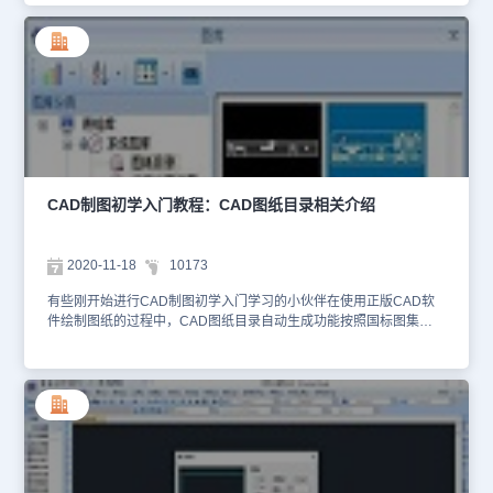
程吧！CAD图纸目录的使用教程：1、首先打开浩辰CAD建筑软件；
2、然后找到菜单位置，并依次点击建筑设计→文件布图→图纸目录
(TZML)；点取菜单命令后，命令开始在当前工程的图纸集中搜索图
框(如果没有添加进图纸集则不会被搜索到)，范围包括图纸空间和模
型空间在内，其中立剖面图文件中有两个图纸空间布局，各包括一张
图纸，图纸数是 2，前面的 0 表示模型空间中没有找到图纸，后面的
数字是图纸空间布局中的图框也就是图纸数，本命令生成的目录自动
按图框中用户自己填写的图 号进行排序。用户接着可单击“选择文
件”，把其他参加生成图纸目录的文件选择进来，下图所示为已经选
择 7 个 dwg 文件，按插入图框的数量统计有 8 张图纸的情况；单击
CAD制图初学入门教程：CAD图纸目录相关介绍
“生成目录”按钮，进入图纸插入目录表格。图纸名称列的文字如果有
分号“;”表示该图纸有图名和扩展图名，在输出表格时起到换行的作
用。以上就是小编给大家整理的国产CAD软件——浩辰CAD建筑软
2020-11-18
10173
件中CAD图纸目录的使用教程，有需要的小伙伴可以参考本篇CAD
制图初学入门教程来尝试操作一下，更多相关CAD教程可以持续关注
有些刚开始进行CAD制图初学入门学习的小伙伴在使用正版CAD软
浩辰CAD官网哦！
件绘制图纸的过程中，CAD图纸目录自动生成功能按照国标图集
04J801《民用建筑工程建筑施工图设计深度图样》4.3.2 条文的要
求。下面就来给大家详细介绍一下正版CAD软件——浩辰CAD建筑
软件中CAD图纸目录的相关CAD制图初学入门教程吧！CAD图纸目
录的使用教程： 1、首先打开浩辰CAD建筑软件；2、找到菜单位
置，并以此点击建筑设计→文件布图→图纸目录(TZML)；CAD图纸
目录对话框控件说明：模型空间：默认勾选表示在已经选择的图形文
件中包括模型空间里插入的图框，除选则 表示只保留图纸空间图
框。图纸空间：默认勾选表示在已经选择的图形文件中包括图纸空间