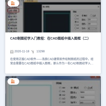
辰CAD建筑软件；2、然后找到菜单位置，并依次点击建筑设计→文
件布图→插入图框(CRTK)；由图库中选取预设的标题栏和会签栏，
实时组成图框插入，使用方法如下：1）可在图幅栏中先选定所需的
图幅格式是横式还是立式，然后选择图幅尺寸是 A4-A0 中的某个尺
寸，需加长时从加长中选取相应的加长型图幅，如果是非标准尺寸，
在图长和图宽栏内键入。2）图纸空间下插入时勾选该项，模型空间
下插入则选择出图比例，再确定是否需要标题栏、会签栏，是标准标
题栏还是使用通长标题栏。3）如果选择了通长标题栏，单击选择按
钮后，进入图框库选择按水平图签还是竖置图签格式布置。4）如果
CAD制图初学入门教程：在CAD图纸中插入图框（二）
还有附件栏要求插入，单击选择按钮后，进入图框库选择合适的附
件，是插入院徽还是插入其他附件。确定所有选项后，单击插入，屏
幕上出现一个可拖动的蓝色图框，移动光标拖动图框，看尺寸和位置
2020-11-18
13298
是否合适，在合适位置取点插入图框，如果图幅尺寸或者方向不合
适，右键回车返回对话框，重新选择参数。 上述就是在国产CAD软
在使用正版CAD软件——浩辰CAD建筑软件绘制图纸的过程中，经
件——浩辰CAD建筑软件绘制建筑图纸的过程中，在CAD图纸中插
常会需要在CAD图纸中插入图框，那么作为一名CAD制图初学入门
入图框时设置标题栏的操作步骤，有需要的小伙伴可以参考本篇CAD
者该如何在CAD图纸中插入图框呢？下面就和小编一起来看看正版
制图初学入门教程来解决。
CAD软件——浩辰CAD建筑软件中插入图框功能的CAD制图初学入
门教程吧！CAD软件中插入图框功能介绍： 首先打开浩辰CAD建筑
软件，然后找到菜单位置，并依次点击建筑设计→文件布图→插入图
框(CRTK)；如下图所示： CAD软件中插入图框对话框控件说明： 图
幅：共有 A4-A0 五种标准图幅，单击某一图幅的按钮，就选定了相
应的图幅。图长/图宽：通过键入数字，直接设定图纸的长宽尺寸或
显示标准图幅的图长与图宽。横式/立式：选定图纸格式 为立式或横
式。加长：选定加长型的标准图幅，单击右边的箭头，出现 国标加