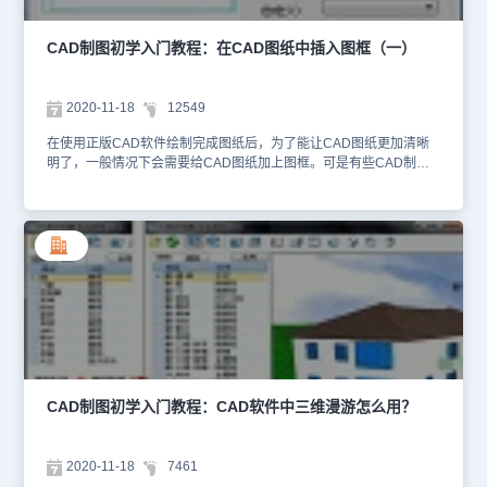
长图幅供选择。自定义：如果使用过在图长和图宽栏中输入的非标准
图框尺寸，命令会把此尺寸作 为自定义尺寸保存在此下拉列表中，
单击右边的箭头可以从中选择已保存 的 20 个自定义尺寸。比例：设
CAD制图初学入门教程：在CAD图纸中插入图框（一）
定图框的出图比例，此数字应与“打印”对话框的“出图比例”一致。此
比例也可从列表中选取，如果列表没有，也可直接输入。 勾选“图纸
空间”后，此控件暗显，比例自动设为 1:1。图纸空间：勾选此项后，
2020-11-18
12549
当前视图切换为图纸空间（布局），“比例 1:”自动设置为 1： 1。会
签栏：勾选此项， 允许在图框左上角加入会签栏 ，单击右边的按钮
在使用正版CAD软件绘制完成图纸后，为了能让CAD图纸更加清晰
从图框库中可选取预先入库的会签栏。标准标题栏：勾选此项，允许
明了，一般情况下会需要给CAD图纸加上图框。可是有些CAD制图
在图框 右下角加入国标样式的标题栏 ，单击右边的按钮从图框库中
初学入门者并不知道该如何进行操作，接下来小编就以正版CAD软件
可选取预先入库的标题栏。通长标题栏：勾选此项，允许在图框 右
——浩辰CAD建筑软件为例来给大家介绍一下在CAD图纸中插入图
方或者下方加入用户自定义样式的标题栏 ，单击右边的按钮从图框
框的CAD制图初学入门教程吧！CAD软件中插入图框的操作步骤：
库中可选取预先入库的标题栏，命令自动从用户所选 中的标题栏尺
1、首先打开浩辰CAD建筑软件；2、然后找到菜单位置，并依次点
寸判断插入的是竖向或是横向的标题栏，采取合理的插入方 式并添
击建筑设计→文件布图→插入图框(CRTK)，即可跳出【插入图框】
加通栏线。右对齐 图框在下方插入横向通长标题栏时，勾选“右对齐”
对话框。如下图所示： 在当前模型空间或图纸空间插入图框，包括
时可使得标题栏右对齐，左边插入附件。附件栏：勾选“通长标题栏”
通长标题栏功能以及图框直接插入功能，预览图象框提供鼠标滚轮缩
后，“附件栏”可选，勾选“附件栏”后，允许图框一端加入附件栏 ，单
放与平移功能，插入图框前按当前参数拖动图框，用于测试图幅是否
击右边的按钮从图框库中可选取预先入库的附件栏，可以是设计单位
合适。图框和标题栏均统一由图框库管理，能使用的标题栏和图框样
徽标或者是会签栏。直接插图框 勾选此项，允许在当前图形中直接
式不受限制，新的带属性标题栏支持图纸目录生成。以上就是使用正
插入带有标题栏与会签栏的完整图框， 而不必选择图幅尺寸和图纸
版CAD软件——浩辰CAD建筑软件在CAD图纸中插入图框的操作教
格式，单击右边的按钮从图框库中可选取预先 入库的完整图框。以
程，各位小伙伴以后在绘图工作中如果如需要在CAD图纸中插入图框
CAD制图初学入门教程：CAD软件中三维漫游怎么用？
上CAD制图初学入门教程就是小编给大家整理的浩辰CAD建筑软件
可以参考本篇CAD制图初学入门教程来尝试操作看看！
中插入图框功能的相关介绍，感兴趣的小伙伴可以参考本篇CAD教程
来操作看看。如果没有下载安装浩辰CAD建筑软件的话可以访问浩辰
2020-11-18
7461
CAD下载中心免费下载安装正版CAD建筑软件哦！