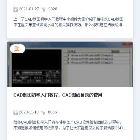
是按对应关系，先输入起点，后输入终点的布线方式，下面的CAD制
图初学入门教程介绍一下具体的操作步骤。首先打开浩辰CAD电气软
2021-01-27
9820
件，然后依次点击【平面设计】→【强电平面】→【其他布线】
→【对应布线】。如下图所示：与“间断布线”不同的是本命令先输入
上一节CAD制图初学入门教程中小编给大家介绍了给排水CAD制图
n个起点，后输入n个终点。执行本命令后，在屏幕上弹出的“线缆参
中在屋面布置虹吸雨水斗的相关操作技巧，那么你知道在浩辰给排水
数”对话框与“连续布线”的完全相同。CAD中自动布线的方法浩辰
CAD软件中布置好虹吸雨水斗之后怎么将雨水管线和雨水斗连接起来
CAD电气软件中【自动布线】功能的主要作用是自动布置导线，下面
吗？不知道也没关系，接下来的CAD制图初学入门教程就让小编来给
的CAD制图初学入门教程介绍一下具体的操作步骤。首先打开浩辰
大家介绍一下国产CAD软件——浩辰给排水CAD软件中连接雨水管
CAD电气软件，然后依次点击【平面设计】→【强电平面】→【其他
线和雨水斗的相关操作技巧。CAD中连接雨水管线和雨水斗的方法：
布线】→【自动布线】。如下图所示：在设备排列非常有规律（如：
本篇CAD制图初学入门教程小编讲给大家介绍浩辰给排水CAD软件
矩形或环形阵列、“一”形、“Ｕ”形、“Ｌ”形等）的情况下，用本命令可
中连接雨水管线和雨水斗的具体操作步骤，感兴趣的小伙伴可以了解
以自动给这些设备布线。框选需要连线的设备，然后指定起点、终点
一下。首先打开浩辰给排水CAD软件，然后在软件左侧给排水菜单栏
设备，软件自动布线。上述CAD制图初学入门教程给大家介绍了国产
中找到并依次点击【室内设计】—【虹吸雨水】—【连雨水斗】。如
CAD制图软件——浩辰CAD电气软件中一些其他布线方式的相关操
下图所示：按照浩辰给排水CAD软件的提示先选择将要跟雨水斗相连
作技巧，感兴趣的小伙伴可以访问浩辰CAD软件官网教程专区了解更
管道下下游端，然后再框选需要与之连接的雨水斗。浩辰给排水CAD
多相关CAD制图初学入门教程！
软件就能够自动实现管线跟雨水斗的连接，并且在连接处插入排水斜
弯。以上CAD制图初学入门教程就是小编给大家整理的国产CAD软
CAD制图初学入门教程：CAD图纸目录的使用
件——浩辰给排水CAD软件中连接雨水管线和雨水斗的相关操作技
巧，是不是很简单呢？感兴趣的CAD制图初学入门者可以访问浩辰
CAD软件官网CAD下载专区免费下载试用正版国产CAD软件来和小
2020-11-18
8086
编一起学习给排水CAD制图哦！
很多CAD制图初学入门者在使用国产CAD软件绘制图纸的过程中，
不知道该如何使用图纸目录。为了让大家能更深入的了解浩辰CAD建
筑软件的使用。下面就来以国产CAD软件——浩辰CAD建筑软件为
例来给大家详细介绍一下CAD图纸目录相关的CAD制图初学入门教