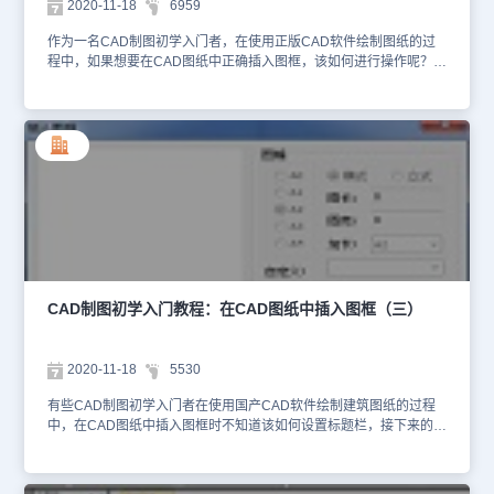
2020-11-18
6959
作为一名CAD制图初学入门者，在使用正版CAD软件绘制图纸的过
程中，如果想要在CAD图纸中正确插入图框，该如何进行操作呢？接
下来的CAD制图初学入门教程就和小编一起来看看使用正版CAD软
件——浩辰CAD建筑软件是如何在CAD图纸中插入图框的吧！CAD
图纸中插入图框的操作步骤： 1、首先打开浩辰CAD建筑软件；2、
然后找到菜单位置，并依次点击建筑设计→文件布图→插入图框
(CRTK)；直接插入事先入库的完整图框，使用方法如下：1）勾选直
接插图框，然后单击按钮，进入图框库选择完整图框，其中每个标准
图幅和加长图幅都要独立入库，每个图框都是带有标题栏和会签栏、
院标等附件的完整图框。2）图纸空间下插入时勾选该项，模型空间
下插入则选择比例。3）确定所有选项后，单击“插入”按钮，其他与
前面叙述相同。单击插入按钮后，如果当前为模型空间，基点为图框
中点，拖动显示图框，命令行提示： 请点取插入位置<返回>: 点取
图框位置即可插入图框，右键或回车返回对话框重新更改参数。 上
CAD制图初学入门教程：在CAD图纸中插入图框（三）
述CAD制图初学入门教程就是使用正版CAD软件——浩辰CAD建筑
软件在CAD图纸中插入图框的具体操作步骤，不知道怎么在CAD图
纸中插入图框的CAD制图初学入门者可以参考本篇教程来尝试解决
2020-11-18
5530
哦！
有些CAD制图初学入门者在使用国产CAD软件绘制建筑图纸的过程
中，在CAD图纸中插入图框时不知道该如何设置标题栏，接下来的
CAD制图初学入门教程就让小编以国产CAD软件——浩辰CAD建筑
软件为例来给大家详细介绍一下在CAD图纸中插入图框时设置标题栏
的操作步骤吧！CAD图纸中图框标题栏的设置步骤： 1、首次打开浩