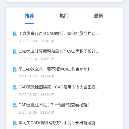
范围(以 Zoom E 为界限)，而不能仅包括其中的建筑模型， 否则在门
窗管理以及门窗表操作中，范围不足的楼层会缺失其中的所有门窗。
上述CAD制图初学入门教程就是小编给大家整理的在浩辰CAD建筑
推荐
热门
最新
软件中楼层表的使用技巧，各位刚开始学习CAD制图初学入门的小伙
伴在使用正版CAD软件绘制图纸的过程中遇到此类问题可以参考本篇
CAD教程来解决。
甲方发来几百张CAD图纸，如何批量合并到一张设计图中？
2025-03-20 30048次
CAD怎么计算面积和周长？CAD面积周长计算全攻略
2025-03-14 18479次
学CAD这么久，竟不知道CAD约束功能！
2025-03-12 27086次
CAD高效绘图秘籍：CAD常用命令大全图表珍藏版
2025-03-07 23490次
CAD云批注不见了？一键解锁查看秘籍！
2025-03-05 21890次
实习生CAD种树比我快？让设计长出新可能