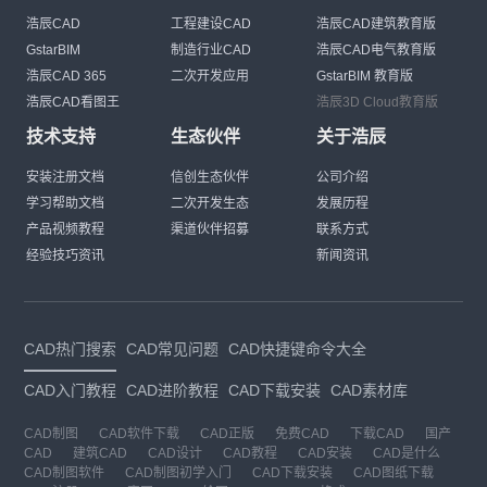
浩辰CAD
工程建设CAD
浩辰CAD建筑教育版
GstarBIM
制造行业CAD
浩辰CAD电气教育版
浩辰CAD 365
二次开发应用
GstarBIM 教育版
浩辰CAD看图王
浩辰3D Cloud教育版
技术支持
生态伙伴
关于浩辰
安装注册文档
信创生态伙伴
公司介绍
学习帮助文档
二次开发生态
发展历程
产品视频教程
渠道伙伴招募
联系方式
经验技巧资讯
新闻资讯
CAD热门搜索
CAD常见问题
CAD快捷键命令大全
CAD入门教程
CAD进阶教程
CAD下载安装
CAD素材库
CAD制图
CAD软件下载
CAD正版
免费CAD
下载CAD
国产
CAD
建筑CAD
CAD设计
CAD教程
CAD安装
CAD是什么
CAD制图软件
CAD制图初学入门
CAD下载安装
CAD图纸下载