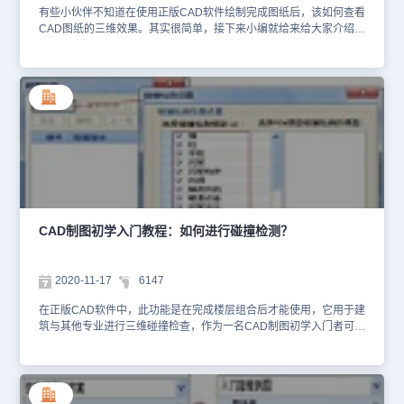
有些小伙伴不知道在使用正版CAD软件绘制完成图纸后，该如何查看
CAD图纸的三维效果。其实很简单，接下来小编就给来给大家介绍一
下正版CAD软件——浩辰CAD建筑软件中三维漫游功能的相关CAD
制图初学入门教程吧！感兴趣的小伙伴可以了解一下。CAD软件中三
维漫游功能的使用步骤：1、首先使用浩辰CAD建筑软件打开需要用
到的CAD图纸；2、在三维漫游中，模型贴附材质的规则：1.直接附
着材质，如图中的"屋顶"直接附着"瓦片 "材质，2.随层，意思是模型
通过图层附着材质，因为模型往往是多个图层组成，例如门窗多由玻
璃和门窗框组成，只能分别由多个图层附着，图中"门窗"模型先设
为"随层"，然后门窗中的子图层"3T_WOOD"附着"金属
框"，"3T_GLASS"附着"玻璃"，两个不同材料完成铝门窗的材质贴
图。在右图中，用户可以通过选择图标的初始视角，加以左键拖动，
滚动滚轮缩放，按住中键拖动等方式改变视角实现三维漫游，漫游支
持键盘操作，上下箭头是缩放，左右箭头是左右平移。三维浏览器上
CAD制图初学入门教程：如何进行碰撞检测？
方的图标工具栏用于控制模型的加载，修改材质，控制模型浏览的视
角等，如下图所示：其中最重要和最复杂的一项功能是材质管理功
能，在材质管理对话框中，用户可以创建新的材质，调整材质的颜色
2020-11-17
6147
和纹理贴图的尺寸，默认的纹理图片名称包括自身的尺寸，默认给出
相同尺寸即可，但用户可以为增加或缩小纹理的贴图大小而输入不同
在正版CAD软件中，此功能是在完成楼层组合后才能使用，它用于建
的尺寸。上述CAD制图初学入门教程就是国产CAD软件——浩辰
筑与其他专业进行三维碰撞检查，作为一名CAD制图初学入门者可能
CAD建筑软件中三维漫游功能的使用步骤，是不是很简单呢？各位小
对此不是很了解，接下来就和小编一起来看看在正版CAD软件——浩
伙伴在以后的绘图工作中如果需要查看CAD图纸的三维效果可以参考
辰CAD建筑软件中进行碰撞检测的CAD制图初学入门教程吧~浩辰
本篇教程来尝试操作哦~
CAD建筑软件中碰撞检测的操作步骤：1、首先打开浩辰CAD建筑软
件；2、然后打开相关的CAD图纸；本命令在完成楼层组合后才能使