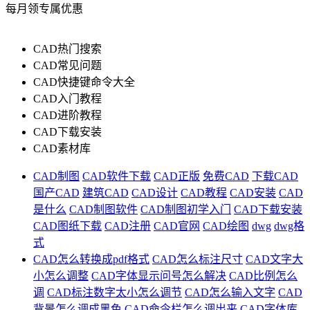
每月领专属优惠
CAD热门搜索
CAD常见问题
CAD快捷键命令大全
CAD入门教程
CAD进阶教程
CAD下载安装
CAD素材库
CAD制图
CAD软件下载
CAD正版
免费CAD
下载CAD
国产CAD
建筑CAD
CAD设计
CAD教程
CAD安装
CAD
是什么
CAD制图软件
CAD制图初学入门
CAD下载安装
CAD图纸下载
CAD注册
CAD官网
CAD绘图
dwg
dwg格
式
CAD怎么转换成pdf格式
CAD怎么标注尺寸
CAD文字大
小怎么调整
CAD字体显示问号怎么解决
CAD比例怎么
调
CAD标注数字太小怎么调节
CAD怎么输入文字
CAD
背景怎么调成黑色
CAD命令栏怎么调出来
CAD字体库