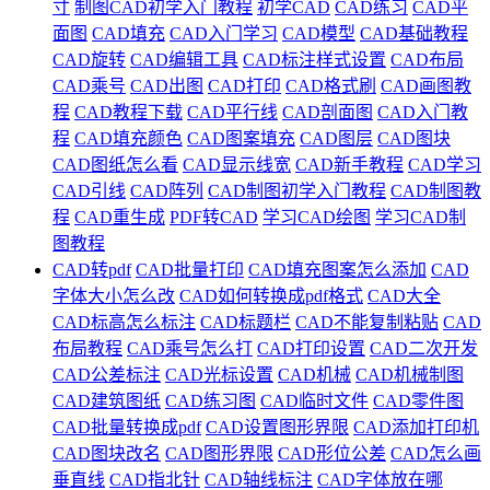
寸
制图CAD初学入门教程
初学CAD
CAD练习
CAD平
面图
CAD填充
CAD入门学习
CAD模型
CAD基础教程
CAD旋转
CAD编辑工具
CAD标注样式设置
CAD布局
CAD乘号
CAD出图
CAD打印
CAD格式刷
CAD画图教
程
CAD教程下载
CAD平行线
CAD剖面图
CAD入门教
程
CAD填充颜色
CAD图案填充
CAD图层
CAD图块
CAD图纸怎么看
CAD显示线宽
CAD新手教程
CAD学习
CAD引线
CAD阵列
CAD制图初学入门教程
CAD制图教
程
CAD重生成
PDF转CAD
学习CAD绘图
学习CAD制
图教程
CAD转pdf
CAD批量打印
CAD填充图案怎么添加
CAD
字体大小怎么改
CAD如何转换成pdf格式
CAD大全
CAD标高怎么标注
CAD标题栏
CAD不能复制粘贴
CAD
布局教程
CAD乘号怎么打
CAD打印设置
CAD二次开发
CAD公差标注
CAD光标设置
CAD机械
CAD机械制图
CAD建筑图纸
CAD练习图
CAD临时文件
CAD零件图
CAD批量转换成pdf
CAD设置图形界限
CAD添加打印机
CAD图块改名
CAD图形界限
CAD形位公差
CAD怎么画
垂直线
CAD指北针
CAD轴线标注
CAD字体放在哪