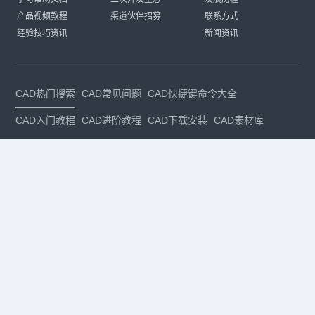
产品视频教程
渠道伙伴招募
联系方式
经验技巧资讯
新闻资讯
CAD热门搜索
CAD常见问题
CAD快捷键命令大全
CAD入门教程
CAD进阶教程
CAD下载安装
CAD素材库
CAD制图
CAD软件下载
CAD正版
免费CAD
下载CAD
国产
CAD
建筑CAD
CAD设计
CAD教程
CAD安装
CAD是什么
CAD制图软件
CAD制图初学入门
CAD下载安装
CAD图纸下载
CAD注册
CAD官网
CAD绘图
dwg
dwg格式
关注我们
扫码关注公众号
每月领专属优惠