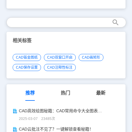
教程我们就来给CAD制图初学入门者介绍一下CAD软件如何布局？
CAD软件如何布局菜单位置：[插入]→[布局]工 具 条：[布局]→[新布
局/从模板创建布局/视口] 工具条含四个命令：新布局、从模板创建布
局和视口，如图。 布局工具条以上的CAD教程就是关于CAD软件如
何布局的相关操作了，CAD布局时CAD制图初学入门必须要掌握的
CAD功能，更多CAD教程请继续关注浩辰CAD教程中心。
相关标签
CAD钣金图纸
CAD双窗口开启
CAD画矩形
CAD保存设置
CAD注释性标注
推荐
热门
最新
CAD高效绘图秘籍：CAD常用命令大全图表珍藏版
2025-03-07 23485次
CAD云批注不见了？一键解锁查看秘籍！