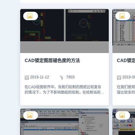
CAD锁定图层褪色度的方法
CAD锁
2019-11-12
7803
2019-0
在CAD绘图软件中，当我们绘制的图纸比较复杂
在我们使用
的情况下，为了不影响图纸的绘制，在绘制当前图
容比较多的
层的时候，我们可以使用CAD锁定图层的褪色
小心改变了
度，在不影响绘图的情况下，也可以将图纸正确地
中，使用C
显示出来，具体的操作方法，我们来了解下。
后再操作。 CAD锁定图层的方法： 1.在【图
CAD锁定图层褪色度的方法：一、锁定图层的褪
性管理器】
色度 当图层被锁定后，图层上的图形将不能被编
该图标。 
辑。在早期版本，由于没有褪色度设置，很多初学
面板中的【
者在打开一张有锁定图层的图时，经常搞不清楚为
即可。 3