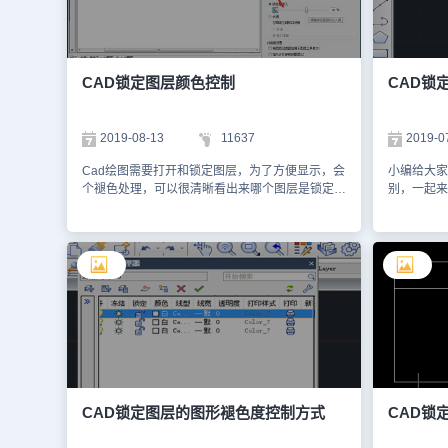
什么有些图形不能被移动和编辑，因此在CAD后
标图层前的
期版本给锁定图层上的对象进行了褪色处理，如下
除图层锁定
图所示。 锁定图层图层褪色度的变量是
即可解锁。
LAYLOCKFADECTL，变量很长，其实就是图层
中，如果不
锁定褪色度控制（LAYER LOCKFADE
使用CAD
CAD锁定图层颜色控制
CAD锁
CONTROL）的简写，倒也不难记，可直接输入此
绍这么多了
变量名，回车，输入自己需要的褪色度值就可以
CAD教程
了。 这个变量实在太长了，在CAD中是可以找到
2019-08-13
11637
2019-0
对话框来设置，不过操作也挺麻烦，首先打开图层
管理器，然后在图层管理器上点设置按钮，在弹出
Cad绘图需要打开和锁定图层，为了方便显示，会
小编给大家
的“图层设置”对话框中可以设置，如下图所示。
个褪色处理，可以很清晰看出来哪个图层是锁定
别，一起来
二、外部参照的褪色度 当我们将另一张图纸插入
的，具体这个设置如果控制深浅度，下面介绍一下
闭某个图层
到当前图纸中作为外部参照时，为了与当前图中图
操作。 CAD提供了变量来控制这些褪色度的数
然可在该图
形区分，外部参照中的图形也会被暗显。控制外部
值，另外有些可以直接在对话框中对这些参数进行
也是不可见
参照图形淡入度的变量是XDWGFADECTL，也比
设置，下面简单介绍一下这几种褪色度的设置。
图层中的对
较长，这个在选项对话框里设置相对比较简单，输
一、锁定图层的褪色度 当图层被锁定后，图层
象，如可在
入OP回车打开选项对话框后，在“显示”选项卡右
上的图形将不能被编辑。在早期版本，由于没有褪
中该图层对
下角的淡入度控制中找到“外部参照显示”选项，如
色度设置，很多初学者在打开一张有锁定图层的图
以编辑修改
下图所示。 默认值为50，我们可以直接在文本框
时，经常搞不清楚为什么有些图形不能被移动和编
时输入all
中输入新的淡入度数值，也可以直接拖动右侧的滑
辑，因此在CAD后期版本给锁定图层上的对象进
会被选中，并被删
块来调整淡入度。 三、在位编辑和注释性表达褪
行了褪色处理，如下图所示。 锁定图层图层褪
冻结图层后
色度 在选项对话框中外部参照显示淡入度下面还
色度的变量是LAYLOCKFADECTL，变量很长，
该层里的所
有一个选项，叫做在位编辑和注释性表达，如下图
其实就是图层锁定褪色度控制（LAYER LOCK
时，CAD
CAD锁定图层的图形褪色度控制方式
CAD锁
所示。 在位编辑我明白什么意思，也就是在对图
FADE CONTROL）的简写，倒也不难记，可直接
间。冻结图
块或外部参照进行在位编辑（参照编辑
输入此变量名，回车，输入自己需要的褪色度值就
象，也不能编辑和修改