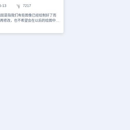
我们cad绘图如果是不希望操作某个
一个被锁定的层是可见的，也可定位到
6-13
7217
cad冻结图层命令。
，但不能对这些对象做修改，不过你可
。这些特点可用于修改一幅很拥挤、稠
图层是指我们有些图像已经绘制好了而
不要修改层全锁定，这样不用担心错误
再修改，也不希望会在以后的绘图中不
印图层： 关闭某个图
误的改动，我们可以使用图层锁定的方
，该图层仍然可显示和编辑，仅仅是不
显示出来，但是后续的选择操作，比如
。 例如：在布局空间打印时，如果你
对图像造成影响。 我们先输入“lman”
图纸上多比例出图，你就要建立多个视
命令，进入到图层管理。 然后我们选
些视口线默认情况下也会被打印，这时
。然后选择那个带锁标志的图标进行锁
口线放入一个专用的层中，再将这个层
。同时这里也可以进行显示等选
这样就不会打印视口线了。 已冻结
图层的锁定与解锁就是那么简单的操
打印，被锁定的图层只要没有关闭打印
家可以知道该功能的用途并且会使用。
。 以上就是CAD锁定图层和冻结图层
望同学们好好学习并熟练掌握。