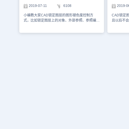
REFEDIT）的时候，当前编辑图块或外部参照的
可以了。 这个变量实在太长了，在CAD中是可
结不同，某
2019-07-11
6108
2019-0
图形正常显示，其他图形则会暗显，如下图所示。
以找到对话框来设置，不过操作也挺麻烦，首先打
层上的对象
在参照编辑图块或外部参照时，可以讲其他图形添
开图层管理器，然后在图层管理器上点设置按钮，
以新增对象
小编教大家CAD锁定图层的图形褪色度控制方
CAD锁定
加到图块或外部参照中，也可以将图形从图块或外
在弹出的“图层设置”对话框中可以设置，如下图所
密的图。把
式，比如锁定图层上的对象、外部参照、参照编辑
且以后不会
部参照内删除，通过褪色显示，我们可以清晰地分
示。 在设置位置直接拖动鼠标或者改百分比就很
地改动某些对象。 （4）打
时图块的外部参照以外的对象。 CAD提供了变量
小心进行错
辨参照内部和外部的图形。 从对话框提示中可以
容易实现褪色度显示效果了。数值越打越淡色，设
层的打印后
来控制这些褪色度的数值，另外有些可以直接在对
法，将图层
看到变量名是XFADECTL，默认值为70，可以从
置倒90%几乎很难看清楚，所以默认50%一般就
会打印而已
话框中对这些参数进行设置，下面简单介绍一下这
全选就不会
选项对话框中设置，也可以直接设置变量。 CAD
可以。
需要在1张
几种褪色度的设置。 一、锁定图层的褪色度 当图
图层管理器
给图形设置淡入度帮助我们将不同类型的图形区分
口，但是这
层被锁定后，图层上的图形将不能被编辑。在早期
择编辑图层
开来，操作更加方便，大家可以根据自己的习惯来
你可以将视
版本，由于没有褪色度设置，很多初学者在打开一
定解锁操作
调整这些褪色度的设置。 以上就是在CAD软件
的打印关闭，
张有锁定图层的图时，经常搞不清楚为什么有些图
择。 以上
中，如果我们希望使用CAD锁定图层的褪色度，
的图层不会
形不能被移动和编辑，因此在CAD后期版本给锁
作，希望大
我们就可以借鉴上述相关内容，对我们的使用会有
就可以打印
定图层上的对象进行了褪色处理，如下图所示。
很大的帮助的。今天就介绍这么多了。安装浩辰
的区别，希
锁定图层图层褪色度的变量是
CAD软件试试吧。更多CAD教程技巧，可关注浩
LAYLOCKFADECTL，变量很长，其实就是图层
辰CAD官网进行查看。
锁定褪色度控制（LAYER LOCK FADE
CONTROL）的简写，倒也不难记，可直接输入此
变量名，回车，输入自己需要的褪色度值就可以
了。 这个变量实在太长了，在CAD中是可以找到
对话框来设置，不过操作也挺麻烦，首先打开图层
管理器，然后在图层管理器上点设置按钮，在弹出
的“图层设置”对话框中可以设置，如下图所示。 以
上就是CAD锁定图层的图形褪色度控制方式，希
望大家好好学习并熟练掌握。