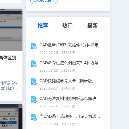
CAD线宽设置
推荐
热门
最新
CAD批量打印？无插件1分钟搞定，效率飙升90%！
2025-07-25 23442次
具体区别
CAD命令栏怎么调出来？4种方法找回CAD命令栏
2025-07-23 58979次
CAD快捷键命令大全（图表版），从此告别低效绘图！
其他图层命令
下面详细介绍
2025-07-17 17407次
和关闭图层：
CAD无法复制到剪贴板怎么解决？CAD复制失灵自救指南
个设置。
不再显示，但
2025-07-14 35008次
过新绘制的对
无法选中被关
当CAD遇上苏超杯，用设计为球赛打call！
可以选中这些
2025-06-26 15087次
快速选择”中