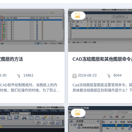
定图层的方法
CAD冻结图层和其他图层命令
8-30
14961
2019-08-23
9044
CAD软件绘制图纸时，当图纸上的内
Cad冻结图层是图层设置常用命令。
时候，我们在操作的时候，为了防止不
具体跟冻结图层区别和操作是什么？
其他图层上的内容，我们可以在软件
一下图层相关具体操作。 （1）打开
AD锁定图层的功能，将图层锁定，然
图层管理器第一个开下面的灯就是这
层特
关闭某个图层后，该图层中的对象将
对话框中点击【锁定】图标，即可锁定
仍然可在该图层上绘制新的图形，不
2.在【默认】选项卡中，打开【图层】
象也是不可见的。另外通过鼠标框选
图层控制】下拉列表，点击开锁的图标
闭图层中的对象，但还是有其它方法
.打开【图层工具栏】下拉列表，点击目
对象，如可在选择时输入all或右键在“