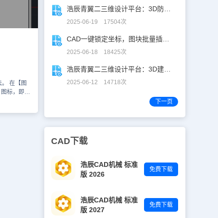
层中的对象
浩辰青翼二三维设计平台：3D防滑设计更高效
像命令，选择
关闭图层中的对
2025-06-19 17504次
）冻结图
标 冻结图
CAD一键锁定坐标，图块批量插入快人N步！
时忽略该层里
2025-06-18 18425次
新生成时，
节约时间。
浩辰青翼二三维设计平台：3D建模重构工业美学
的图形对象，
 图标锁头就
2025-06-12 14718次
。 在【图
个被锁定的
】图标，即可
，但不能对这
，打开【图
下一页
。这些特点可
，点击开锁的
不要修改层全
拉列表，点
象。（4）
说明：如果
标志 关闭
击【解锁】按
CAD下载
示和编辑，仅
图层的常用
空间打印
握。
图，你就要
浩辰CAD机械 标准
情况下也会被
免费下载
版 2026
专用的层中，
打印视口线
定的图层只要
浩辰CAD机械 标准
图层命令就
免费下载
版 2027
含义和操作。