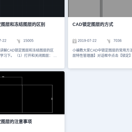
解锁图标即可。 特别说明：如果要解
选中该图层对象。 注意：被关闭图
，重复以上的操作点击【解锁】按钮，
是可以编辑修改的。如执行删除、镜
 以上就是在CAD软件中，我们在绘图
对象时输入all 或Ctrl + A ，那么被
想图层上的内容被编辑改动，我们可以
象也会被选中，并被删除或镜像。（2
锁定图层的功能，将其锁定。今天就介
层： 第二个图标雪花一样就是冻结图
定图层和冻结图层的区别
CAD锁定图层的方式
。安装浩辰CAD软件试试吧。更多
层后不仅使该层不可见，而且在选择
技巧，可关注浩辰CAD官网进行查看。
的所有实体，另外在对复杂的图作重
CAD也忽略被冻结层中的实体，从而
7-22
15005
2019-07-22
7036
冻结图层后，就不能在该层上绘制新
也不能编辑和修改。（3）锁定图层：
讲解CAD锁定图层和冻结图层的区
小编教大家CAD中锁定图层的常用方法
是锁定图层标志 和冻结不同，某一
学习下。 （1）打开和关闭图层： 关
层特性管理器】对话框中点击【锁定
层是可见的，也可定位到层上的对象
后，该图层中的对象将不再显示，但仍
锁定该图标。 2.在【默认】选项卡中
些对象做修改，不过你可以新增对象
层上绘制新的图形，不过新绘制的对象
层】面板中的【图层控制】下拉列表
用于修改一幅很拥挤、稠密的图。把
的。另外通过鼠标框选无法选中被关闭
图标即可。 3.打开【图层工具栏】下
锁定，这样不用担心错误地改动某些对
象，但还是有其它方法可以选中这些对
击目标图层前的解锁图标即可。 特别
打印图层： 打印机图标就是打印图层
选择时输入all或右键在“快速选择”中选
要解除图层锁定，重复以上的操作点
某个图层的打印后，该图层仍然可显
象。 注意：被关闭图层中的对象是可
钮，即可解锁。 以上就是CAD中锁定
仅是不会打印而已。 例如：在布局
的。如执行删除、镜像命令，选择对象
方法，希望同学们好好学习并熟练掌
时，如果你需要在1张图纸上多比例出
 或Ctrl + A ，那么被关闭图层中的对象也
建立多个视口，但是这些视口线默认
除或镜像。 （2）冻结图层：
打印，这时你可以将视口线放入一个
不仅使该层不可见，而且在选择时忽略
再将这个层的打印关闭，这样就不会
有实体，另外在对复杂的图作重新生成
了。 已冻结的图层不会打印，被锁
也忽略被冻结层中的实体，从而节约时
定图层的注意事项
没有关闭打印就可以打印。 上面四个
层后，就不能在该层上绘制新的图形对
是图层管理器里面常用几个图标具体
。 （3）锁定图层： 和冻