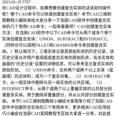
2023-01-10
5767
在CAD设计过程中，如果想要创建复合实体的话该如何操作
呢？哪个CAD命令可以快速创建复合实体？本节CAD三维制
图教程小编就来给大家分享一下浩辰CAD软件中创建复合实
体的几个常用CAD命令，一起来看看吧！CAD创建复合实体
方法： 在浩辰CAD软件中以下CAD命令可从两个或多个单个
实体创建复合实体：UNION、SUBTRACT和INTERSECT。
（同样也可以调用FILLET和CHAMFER命令来创建复合实
体。）默认情况下，三维实体记录其原始形状的历史记录，该
历史记录允许用户查阅组成复合实体的原始形状，有关实体和
曲面的"历史记录"设置的详细信息，可以参考显示复合实体的
原始形状。（1）UNION命令，合并两个或两个以上实体（或
面域）的总体积，成为一个复杂对象。 （2）SUBTRACT命
令，从一组实体中删除与另一组实体的公共区域。 （3）
INTERSECT命令，从两个或两个以上重叠实体的公共部分创
建复杂实体。用于删除非重叠部分，并从公共部分创建复合实
体。 本节CAD三维制图教程小编给大家简单介绍了浩辰CAD
软件中创建符合实体的三个常用命令，更多相关CAD实用技
巧小编会在浩辰CAD官网教程专区给大家逐一分享，对此感