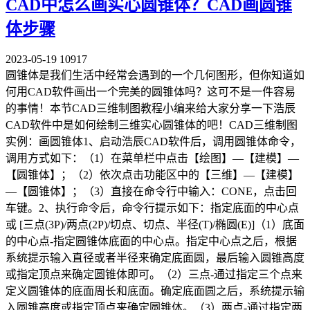
CAD中怎么画实心圆锥体？CAD画圆锥
体步骤
2023-05-19
10917
圆锥体是我们生活中经常会遇到的一个几何图形，但你知道如
何用CAD软件画出一个完美的圆锥体吗？这可不是一件容易
的事情！本节CAD三维制图教程小编来给大家分享一下浩辰
CAD软件中是如何绘制三维实心圆锥体的吧！CAD三维制图
实例：画圆锥体1、启动浩辰CAD软件后，调用圆锥体命令，
调用方式如下：（1）在菜单栏中点击【绘图】—【建模】—
【圆锥体】；（2）依次点击功能区中的【三维】—【建模】
—【圆锥体】；（3）直接在命令行中输入：CONE，点击回
车键。2、执行命令后，命令行提示如下：指定底面的中心点
或 [三点(3P)/两点(2P)/切点、切点、半径(T)/椭圆(E)]（1）底面
的中心点-指定圆锥体底面的中心点。指定中心点之后，根据
系统提示输入直径或者半径来确定底面圆，最后输入圆锥高度
或指定顶点来确定圆锥体即可。（2）三点-通过指定三个点来
定义圆锥体的底面周长和底面。确定底面圆之后，系统提示输
入圆锥高度或指定顶点来确定圆锥体。（3）两点-通过指定两