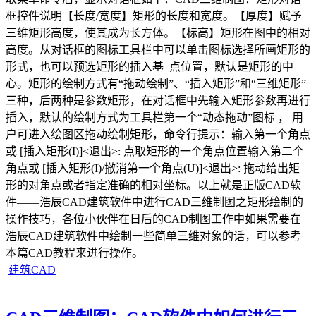
框控件说明【长度/宽度】矩形的长度和宽度。【厚度】赋予
三维矩形高度，使其成为长方体。【标高】矩形在图中的相对
高度。从对话框的图标工具栏中可以单击图标选择所画矩形的
形式，也可以预选矩形的插入基 点位置，默认是矩形的中
心。矩形的绘制方式有“拖动绘制”、“插入矩形”和“三维矩形”
三种，后两种是参数矩形，在对话框中先输入矩形参数再进行
插入，默认的绘制方式为工具栏第一个“动态拖动”图标 ， 用
户可进入绘图区拖动绘制矩形，命令行提示：输入第一个角点
或 [插入矩形(I)]<退出>: 点取矩形的一个角点位置输入第二个
角点或 [插入矩形(I)/撤消第一个角点(U)]<退出>: 拖动给出矩
形的对角点或者指定准确的相对坐标。以上就是正版CAD软
件——浩辰CAD建筑软件中进行CAD三维制图之矩形绘制的
操作技巧，各位小伙伴在日后的CAD制图工作中如果需要在
浩辰CAD建筑软件中绘制一些简单三维对象的话，可以参考
本篇CAD教程来进行操作。
建筑CAD