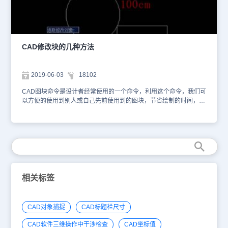
度，按下空格键 6、设置完成之后，我们关闭块编辑器，在弹出来的
窗口中，我们选择保存 7、这样，我们的块就成功修改了线宽了，执
行结果如下图所示 以上就是在CAD绘图软件中，当图块中的CAD线
宽需要更改的时候，我们可以按照上面的方法，使用CAD修改块线
宽。今天就介绍这么多了。安装浩辰CAD软件试试吧。更多CAD教
CAD修改块的几种方法
程技巧，可关注浩辰CAD官网进行查看。
2019-06-03
18102
CAD图块命令是设计者经常使用的一个命令，利用这个命令，我们可
以方便的使用到别人或自己先前使用到的图块，节省绘制的时间，那
么CAD修改块是如何修改的呢，下面看几个方法吧。但是图块的使用
并不是总是方便的，我们经常遇到这些情况，自己创建了一个图块，
不一会发现，自己加多了或者加少了一些图形，又或者，先前创建的
图块有点改动，又要重新编辑了。这时很多人会选择“explode”（炸
开图块）命令，将之前的图块炸开，然后再将修改好的图块组成一个
新的图块。但是这种方法往往让人觉得麻烦。 今天，小编给大家介
绍另一个编辑快、修改快的命令“REFEDIT”（重新编辑块命令）。
如下图，我们想将上面的数字100换成50. 我们输入“refedit”命令选
相关标签
择要修改的块1. 上面的工具栏可以供大家编辑快、修改块、增加修
改图形。 我们选择编辑文字。点击文字，右键，选择编辑，将100
修改成50，保存就成功了。 CAD图块应用非常方便快捷，但不是所
CAD对象捕捉
CAD标题栏尺寸
有的图块都可以直接调出来使用的，所有就需要在图块的基础上进行
相关的修改，以便快速的绘制出需要的图形。
CAD软件三维操作中干涉检查
CAD坐标值