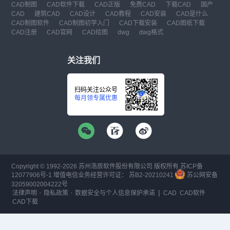
CAD制图
CAD软件下载
CAD正版
免费CAD
下载CAD
国产
CAD
建筑CAD
CAD设计
CAD教程
CAD安装
CAD是什么
CAD制图软件
CAD制图初学入门
CAD下载安装
CAD图纸下载
CAD注册
CAD官网
CAD绘图
dwg
dwg格式
关注我们
扫码关注公众号
每月领专属优惠
Copyright © 1992-
2026
苏州浩辰软件股份有限公司 版权所有
苏ICP备
12077906号-1
增值电信业务经营许可证：
苏B2-20210241
苏公网安备
32059002004222号
·
·
|
法律声明
隐私政策
数据安全与个人信息保护承诺
CAD
CAD软件
CAD下载