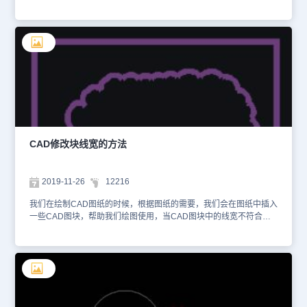
中，cad修改块颜色的的方法是什么，我们该如何操作？ CAD修改块
颜色的方法： 1、首先，大家打开浩辰CAD软件 2、使用鼠标对图块
进行双击操作 3、CAD软件系统会自动弹出“块编辑”的对话框，我们
点击“确定”按钮 4、把块全部选中，使其显示蓝色的夹点，如下图所
示 5、直接点击“特性”中的“颜色”选项，选择自己所需要的颜色，这
里小编选择了紫色 6、关闭块编辑器，在弹出来的窗口中，我们选择
保存 7、最后，我们的块就修改为紫色了 以上就是在CAD绘图软件
中，当cad修改块颜色的时候，我们可以借鉴上述CAD修改块颜色的
方法来操作。今天就介绍这么多了。安装浩辰CAD软件试试吧。更多
CAD教程技巧，可关注浩辰CAD官网进行查看。
CAD修改块线宽的方法
2019-11-26
12216
我们在绘制CAD图纸的时候，根据图纸的需要，我们会在图纸中插入
一些CAD图块，帮助我们绘图使用，当CAD图块中的线宽不符合绘
图要求的时候，我们该怎么操作，才可以用CAD修改块线宽？ CAD
修改块线宽的方法： 1、首先，大家打开浩辰CAD软件，打开相应的
图形文件 2、使用鼠标双击这个块，系统会自动弹出“块编辑”的对话
框，我们点击“确定”按钮 3、进入到块编辑器中，我们选中整个块。
在命令行中输入PE指令，按下空格键确认 4、根据命令行出现的指
示完成相应的指示，选择块作为对象，再在“输入选项”中输入宽度
W，按下回车键确认 5、根据CAD软件命令行出现的指示输入新宽