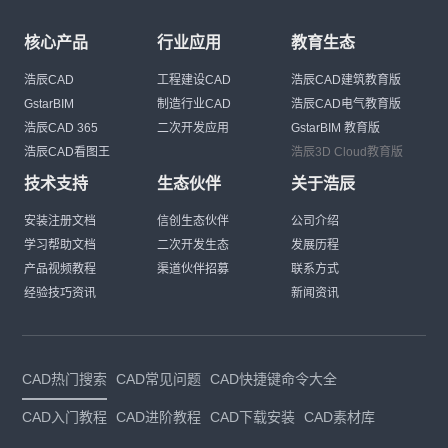
核心产品
行业应用
教育生态
浩辰CAD
工程建设CAD
浩辰CAD建筑教育版
GstarBIM
制造行业CAD
浩辰CAD电气教育版
浩辰CAD 365
二次开发应用
GstarBIM 教育版
浩辰CAD看图王
浩辰3D Cloud教育版
技术支持
生态伙伴
关于浩辰
安装注册文档
信创生态伙伴
公司介绍
学习帮助文档
二次开发生态
发展历程
产品视频教程
渠道伙伴招募
联系方式
经验技巧资讯
新闻资讯
CAD热门搜索
CAD常见问题
CAD快捷键命令大全
CAD入门教程
CAD进阶教程
CAD下载安装
CAD素材库