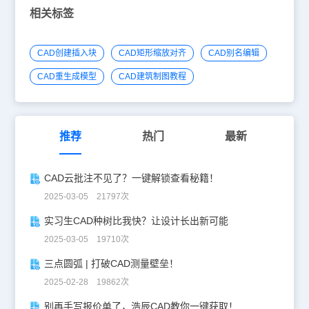
度，然后我们改变一下精度就可以了。 3.我们可以随意的改变一下精
相关标签
度，就看到它被改变了，后面又多了一位数。 CAD精确度设置方法
二 1.如果我们要改变的不是其中的某一个标注的精度，我们就可以点
击快捷键【D】然后空格键，跳出来标注样式管理器，参考下图。 2.
CAD创建插入块
CAD矩形缩放对齐
CAD别名编辑
在单位汇总找到精度，更改即可，同时，右边有预览，我们可以看到
我们选择的样式，参考下图。 3.我们选择好自己要的样式之后，关
CAD重生成模型
CAD建筑制图教程
闭，我们就可以看到尺度的精度被我们改变了。 温馨提示： 我们如
果去掉后面的0，其实还是和精度有关系的，我们只要吧精度改为0即
可，然后看看我们的显示。 今天我们给大家介绍的关于CAD精确度
设置的方法，以上内容中我们提供了两种CAD精确度设置方法，希望
对大家有所帮助哦！
推荐
热门
最新
CAD云批注不见了？一键解锁查看秘籍！
2025-03-05 21797次
实习生CAD种树比我快？让设计长出新可能
2025-03-05 19710次
三点圆弧 | 打破CAD测量壁垒！
2025-02-28 19862次
别再手写报价单了，浩辰CAD教你一键获取！