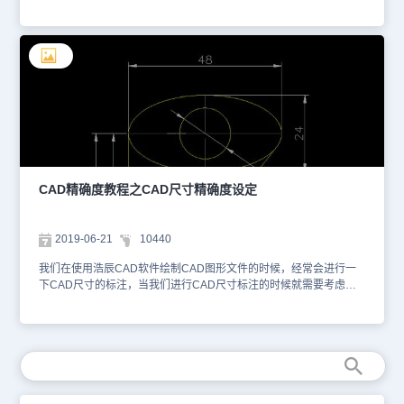
改CAD中的角度精确度的方法。 修改CAD中的角度精确度方法一 点
击菜单栏中的“格式”，选择“标注样式”，然后点击“修改”，选择“主单
位”，如图：在“精度”处可以选择自己所要的对应的数。 修改CAD中
的角度精确度方法二 双击标注好的角度，这时会弹出一个特性窗
口，同样是在“主单位”处的“角度精度 ”，然后在其对应的下拉框中选
择想要的角度即可。 以上就是我们使用浩辰CAD软件来给大家介绍
的关于如何修改CAD中的角度 CAD精确度的两种方法了，大家可以
都试一下哦！
CAD精确度教程之CAD尺寸精确度设定
2019-06-21
10440
我们在使用浩辰CAD软件绘制CAD图形文件的时候，经常会进行一
下CAD尺寸的标注，当我们进行CAD尺寸标注的时候就需要考虑
CAD精确度的问题了。 为什么要进行CAD精确度设置？ 我们在CAD
的标注的时候，我们会发现后面会带有0，而且有时候标注很挤，如
果我们不想要标注带有小数点，如何去设置这个呢？ 我们可以看看
下面的例子 1.我们随意的画一条线，然后打开标注，标注之后参考
下图。 CAD精确度设置方法一 1.我们想要更改标注的精度，我们可
以选择【工具】--【选项】--【特性】，或者我们快捷键【Ctrl+1】，
参考下图。 2.我们刚才选中的那个标注，找到我们呢的主单位--精