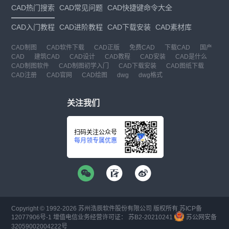
CAD热门搜索
CAD常见问题
CAD快捷键命令大全
CAD入门教程
CAD进阶教程
CAD下载安装
CAD素材库
CAD制图
CAD软件下载
CAD正版
免费CAD
下载CAD
国产
CAD
建筑CAD
CAD设计
CAD教程
CAD安装
CAD是什么
CAD制图软件
CAD制图初学入门
CAD下载安装
CAD图纸下载
CAD注册
CAD官网
CAD绘图
dwg
dwg格式
关注我们
扫码关注公众号
每月领专属优惠
Copyright © 1992-
2026
苏州浩辰软件股份有限公司 版权所有
苏ICP备
12077906号-1
增值电信业务经营许可证：
苏B2-20210241
苏公网安备
32059002004222号