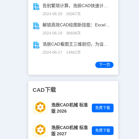
打断命令将图
告别繁琐计算，浩辰CAD快速计算工具助你一臂之力！
： 8、再在
令我们依次
2024-06-20 26067次
房就画好了，
能，加上修改
解锁高效CAD绘图新技能：Excel数据轻松导入CAD
可以画出复杂
2024-06-19 36608次
平面图的方法
浩辰CAD看图王三维剖切，为设计师打开新世界的大门！
2024-06-17 14662次
下一页
CAD下载
浩辰CAD机械 标准
免费下载
版 2026
浩辰CAD机械 标准
免费下载
版 2027