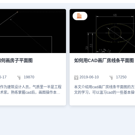
如何画房子平面图
如何用CAD画厂房线条平面图
6-17
19870
2019-06-10
17250
作为建筑设计人员，气质里一半是工程
本文介绍用cad画厂房线条平面图的
术家。熟练掌握cad后，画图操作本身
文的学习，可以温习cad的一些基本
。本文介绍用cad如何画房子平面图。
文能够对你有帮助。 1、将浩辰CAD
开浩辰CAD2019软件，新建一个工
绘图里找到矩形选项：2、选择矩形我
栏点击矩形命令，画一个矩形，大小可
里画出一个矩形作为厂房的外轮廓，
者自定义。2、然后以矩形的左上角的
示： 3、再在绘图里找到直线选项4、
画一条斜的线段，如下图所示，线段的
令我们在厂房内画出厂房里的其他结
定义或者根据要求定义。3、选择修改
示： 5、绘制好之后再在修改里找到修
“偏移”命令，命令行选择“通过”选项，
选择修改命令然后将我们绘制的图形