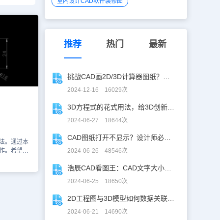
室内设计CAD软件装修图
推荐
热门
最新
挑战CAD画2D/3D计算器图纸？你敢接招嘛！
2024-12-16 16029次
3D方程式的花式用法，给3D创新设计开挂！
2024-06-27 18644次
CAD图纸打开不显示？设计师必学CAD妙招！
方法。通过本
操作。希望本
2024-06-26 48546次
打开，然后在
浩辰CAD看图王：CAD文字大小调整指南
们在绘图区
如图所
2024-06-25 18650次
选择直线命
构线，如图所
2D工程图与3D模型如何数据关联？一招搞定！
剪命令6、
2024-06-21 14690次
多余的部分全