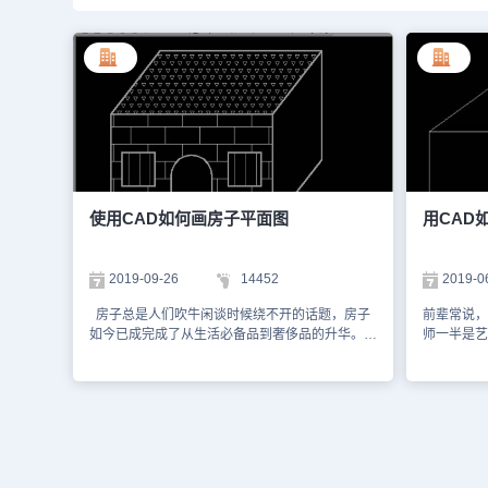
使用CAD如何画房子平面图
用CAD
2019-09-26
14452
2019-0
房子总是人们吹牛闲谈时候绕不开的话题，房子
前辈常说，
如今已成完成了从生活必备品到奢侈品的升华。我
师一半是艺
们今天学习使用cad如何画房子平面图的方法。通
就是一种美
过画房子来练习下cad基本的功能。 1、首先打开
1、首先打
CAD软件，新建一个工程，在绘图栏点击矩形命
程，在绘图
令，画一个矩形，大小可根据要求或者自定义。
根据要求或
2、然后以矩形的左上角的端点为起点画一条斜的
端点为起点
线段，如下图所示，线段的长度可以自定义或者根
长度可以自
据要求定义。 3、选择修改工具栏中的“偏移”命
工具栏中的