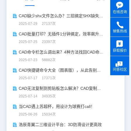
在线咨询
CAD缺少shx文件怎么办？三招搞定SHX缺失难题
2025-07-29 27137次
销售热线
CAD批量打印？无插件1分钟搞定，效率飙升90%！
y
2025-07-25 23397次
获取报价
CAD命令栏怎么调出来？4种方法找回CAD命令栏
2025-07-23 58882次
问答社区
CAD快捷键命令大全（图表版），从此告别低效绘图！
2025-07-17 17371次
CAD无法复制到剪贴板怎么解决？CAD复制失灵自救指南
2025-07-14 34935次
当CAD遇上苏超杯，用设计为球赛打call！
2025-06-26 15034次
浩辰青翼二三维设计平台：3D防滑设计更高效