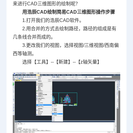
来进行
CAD
三维图形的绘制呢？
用浩辰
CAD
绘制简易
CAD
三维图形操作步骤
1.
打开我们的浩辰
CAD
软件。
2.
用合并的方式去绘制路径，路径的组成是有
几条线合并而成的。
3.
更改我们的视图，选择视图
/
三维视图
/
西南偏
西等轴测。
选择【工具】
--
【新建】
--
【
z
轴矢量】