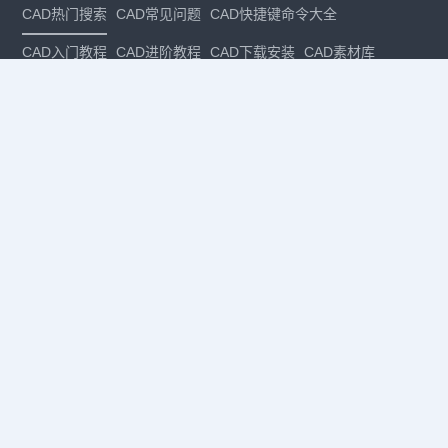
CAD热门搜索
CAD常见问题
CAD快捷键命令大全
CAD入门教程
CAD进阶教程
CAD下载安装
CAD素材库
CAD制图
CAD软件下载
CAD正版
免费CAD
下载CAD
国产
CAD
建筑CAD
CAD设计
CAD教程
CAD安装
CAD是什么
CAD制图软件
CAD制图初学入门
CAD下载安装
CAD图纸下载
CAD注册
CAD官网
CAD绘图
dwg
dwg格式
关注我们
扫码关注公众号
每月领专属优惠
Copyright © 1992-
2026
苏州浩辰软件股份有限公司 版权所有
苏ICP备
12077906号-1
增值电信业务经营许可证：
苏B2-20210241
苏公网安备
32059002004222号