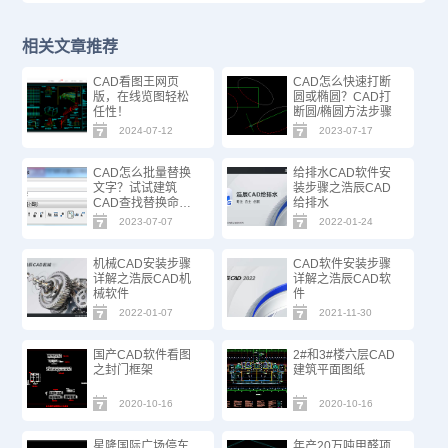
相关文章推荐
CAD看图王网页
CAD怎么快速打断
版，在线览图轻松
圆或椭圆？CAD打
任性！
断圆/椭圆方法步骤
2024-07-12
2023-07-17
CAD怎么批量替换
给排水CAD软件安
文字？试试建筑
装步骤之浩辰CAD
CAD查找替换命
给排水
令！
2023-07-07
2022-01-24
机械CAD安装步骤
CAD软件安装步骤
详解之浩辰CAD机
详解之浩辰CAD软
械软件
件
2022-01-07
2021-11-30
国产CAD软件看图
2#和3#楼六层CAD
之封门框架
建筑平面图纸
2020-10-16
2020-10-16
星隆国际广场停车
年产20万吨甲醛项