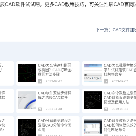
浩辰
CAD
软件试试吧。更多
CAD
教程技巧，可关注浩辰
CAD
官网
下一篇：CAD文件加
版，
CAD怎么快速打断圆
CAD怎么批量替换
性！
或椭圆？CAD打断圆/
字？试试建筑CAD
椭圆方法步骤
找替换命令！
2023-07-17
2023-07-07
骤详
CAD软件安装步骤详
CAD命令教程之浩
械软
解之浩辰CAD软件
CAD对象追踪命令
捷键及使用方法
2021-11-30
2019-08-21
程之
CAD分解命令教程之
CAD命令教程之浩
令快
浩辰CAD分解命令怎
CAD如何恢复失效
（S）
么用
特性匹配命令