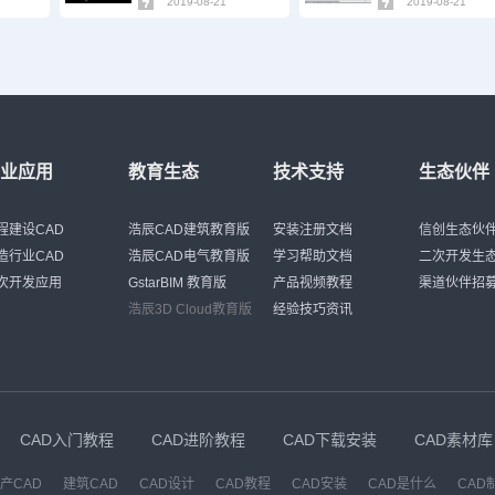
2019-08-21
2019-08-21
行业应用
教育生态
技术支持
生态伙伴
程建设CAD
浩辰CAD建筑教育版
安装注册文档
信创生态伙
造行业CAD
浩辰CAD电气教育版
学习帮助文档
二次开发生
次开发应用
GstarBIM 教育版
产品视频教程
渠道伙伴招
浩辰3D Cloud教育版
经验技巧资讯
CAD入门教程
CAD进阶教程
CAD下载安装
CAD素材库
产CAD
建筑CAD
CAD设计
CAD教程
CAD安装
CAD是什么
CAD