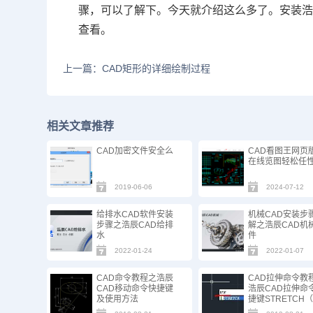
骤，可以了解下。今天就介绍这么多了。安装
查看。
上一篇：CAD矩形的详细绘制过程
相关文章推荐
CAD加密文件安全么
CAD看图王网页
在线览图轻松任
2019-06-06
2024-07-12
给排水CAD软件安装
机械CAD安装步
步骤之浩辰CAD给排
解之浩辰CAD机
水
件
2022-01-24
2022-01-07
CAD命令教程之浩辰
CAD拉伸命令教
CAD移动命令快捷键
浩辰CAD拉伸命
及使用方法
捷键STRETCH